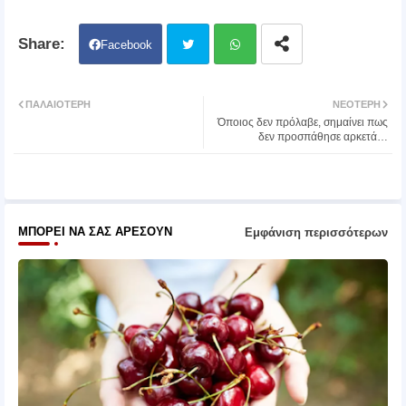
Facebook
Twit
Wh
ΠΑΛΑΙΌΤΕΡΗ
ΝΕΌΤΕΡΗ
Όποιος δεν πρόλαβε, σημαίνει πως
ter
atsa
δεν προσπάθησε αρκετά…
pp
ΜΠΟΡΕΊ ΝΑ ΣΑΣ ΑΡΈΣΟΥΝ
Εμφάνιση περισσότερων