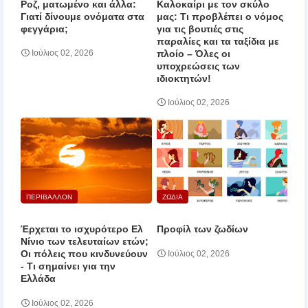
Ροζ, ματωμένο και άλλα:
Καλοκαίρι με τον σκύλο
Γιατί δίνουμε ονόματα στα
μας: Τι προβλέπει ο νόμος
φεγγάρια;
για τις βουτιές στις
παραλίες και τα ταξίδια με
πλοίο – Όλες οι
Ιούλιος 02, 2026
υποχρεώσεις των
ιδιοκτητών!
Ιούλιος 02, 2026
ΠΕΡΙΒΑΛΛΟΝ
ΖΩΔΙΑ
Έρχεται το ισχυρότερο Ελ
Προφίλ των ζωδίων
Νίνιο των τελευταίων ετών;
Οι πόλεις που κινδυνεύουν
Ιούλιος 02, 2026
‑ Τι σημαίνει για την
Ελλάδα
Ιούλιος 02, 2026