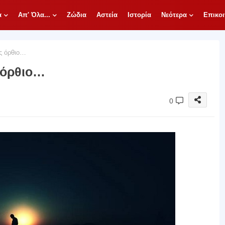
α
Απ' Όλα...
Ζώδια
Αστεία
Ιστορία
Νεότερα
Επικοι
ς όρθιο…
 όρθιο…
0