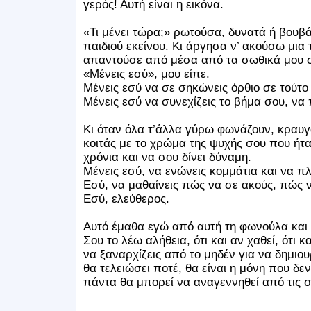
γερός! Αυτή είναι η εικόνα.
«Τι μένει τώρα;» ρωτούσα, δυνατά ή βουβά, 
παιδιού εκείνου. Κι άργησα ν’ ακούσω μι
απαντούσε από μέσα από τα σωθικά μου σ
«Μένεις εσύ», μου είπε.
Μένεις εσύ να σε σηκώνεις όρθιο σε τούτο 
Μένεις εσύ να συνεχίζεις το βήμα σου, να
Κι όταν όλα τ’άλλα γύρω φωνάζουν, κραυγά
κοιτάς με το χρώμα της ψυχής σου που ήταν
χρόνια και να σου δίνει δύναμη.
Μένεις εσύ, να ενώνεις κομμάτια και να πλ
Εσύ, να μαθαίνεις πώς να σε ακούς, πώς 
Εσύ, ελεύθερος.
Αυτό έμαθα εγώ από αυτή τη φωνούλα και ή
Σου το λέω αλήθεια, ότι και αν χαθεί, ότι 
να ξαναρχίζεις από το μηδέν για να δημιουρ
θα τελειώσει ποτέ, θα είναι η μόνη που δεν 
πάντα θα μπορεί να αναγεννηθεί από τις σ