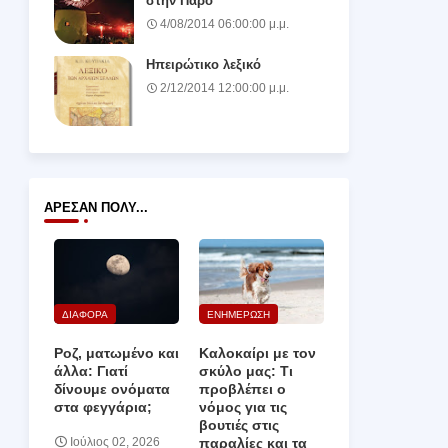
στην Πάρο
4/08/2014 06:00:00 μ.μ.
Ηπειρώτικο λεξικό
2/12/2014 12:00:00 μ.μ.
ΆΡΕΣΑΝ ΠΟΛΎ...
ΔΙΑΦΟΡΑ
ΕΝΗΜΕΡΩΣΗ
Ροζ, ματωμένο και
Καλοκαίρι με τον
άλλα: Γιατί
σκύλο μας: Τι
δίνουμε ονόματα
προβλέπει ο
στα φεγγάρια;
νόμος για τις
βουτιές στις
παραλίες και τα
Ιούλιος 02, 2026