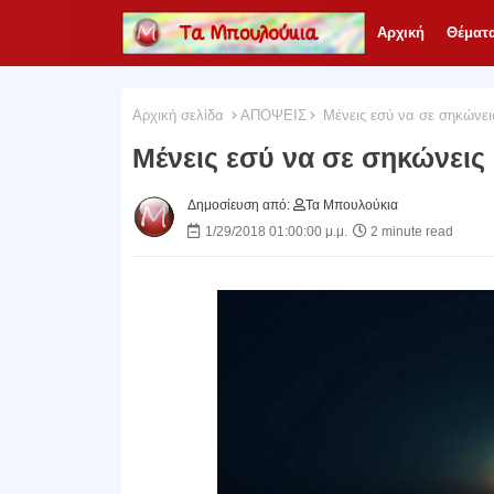
Αρχική
Θέματ
Αρχική σελίδα
ΑΠΟΨΕΙΣ
Μένεις εσύ να σε σηκώνει
Μένεις εσύ να σε σηκώνεις
Δημοσίευση από:
Τα Μπουλούκια
1/29/2018 01:00:00 μ.μ.
2 minute read