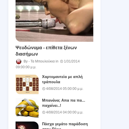
Ψευδώνυμα - επίθετα ξένων
διασήμων
Τα Μπουλούκια
1/31/2014
09:00:00 μ.μ.
Χαρτομαντεία με απλή
τράπουλα
4/08/2014 05:00:00 μ.μ.
Μπανάνα; Απα πα πα...
παχαίνει..!
4/08/2014 04:00:00 μ.μ.
Πάσχα γεμάτο παράδοση