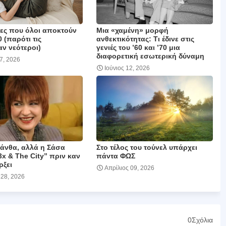
ιες που όλοι αποκτούν
Μια «χαμένη» μορφή
0 (παρότι τις
ανθεκτικότητας: Τι έδινε στις
ν νεότεροι)
γενιές του ’60 και ’70 μια
διαφορετική εσωτερική δύναμη
17, 2026
Ιούνιος 12, 2026
μάνθα, αλλά η Σάσα
Στο τέλος του τούνελ υπάρχει
3x & The City” πριν καν
πάντα ΦΩΣ
ρξει
Απρίλιος 09, 2026
 28, 2026
0Σχόλια