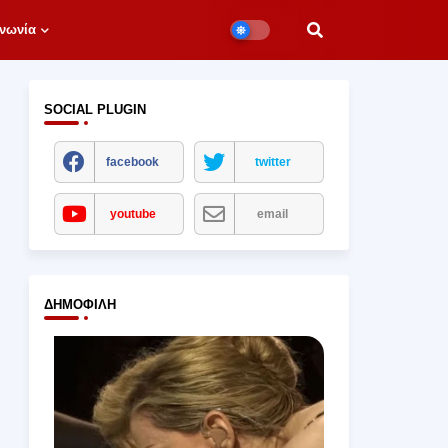
νωνία
SOCIAL PLUGIN
facebook
twitter
youtube
email
ΔΗΜΟΦΙΛΉ