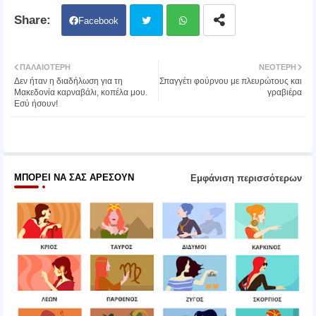
Facebook
Twit
Wh
ΠΑΛΑΙΌΤΕΡΗ
ΝΕΌΤΕΡΗ
Δεν ήταν η διαδήλωση για τη
Σπαγγέτι φούρνου με πλευρώτους και
ter
atsa
Μακεδονία καρναβάλι, κοπέλα μου.
γραβιέρα
Εσύ ήσουν!
pp
ΜΠΟΡΕΊ ΝΑ ΣΑΣ ΑΡΈΣΟΥΝ
Εμφάνιση περισσότερων