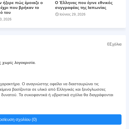
ν ήξερε πώς έμοιαζε ο
Ο Έλληνας που έγινε εθνικός
μέχρι που βρήκαν το
συγγραφέας της Ιαπωνίας
ό του
Ιούνιος 29, 2026
30, 2026
0Σχόλια
ς χωρίς λογοκρισία.
αρακτήρα. Ο αναγνώστης οφείλει να διασταυρώνει τις
είμενα βασίζονται σε υλικό από Ελληνικές και ξενόγλωσσες
υ δυνατού. Τα συκοφαντικά ή υβριστικά σχόλια θα διαγράφονται
σίευση σχολίου (0)