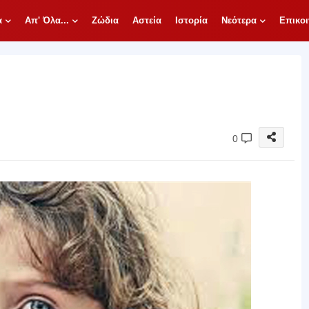
α
Απ' Όλα...
Ζώδια
Αστεία
Ιστορία
Νεότερα
Επικοι
0