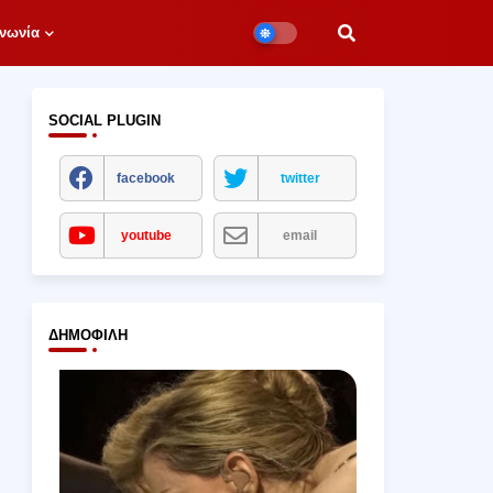
νωνία
SOCIAL PLUGIN
facebook
twitter
youtube
email
ΔΗΜΟΦΙΛΉ