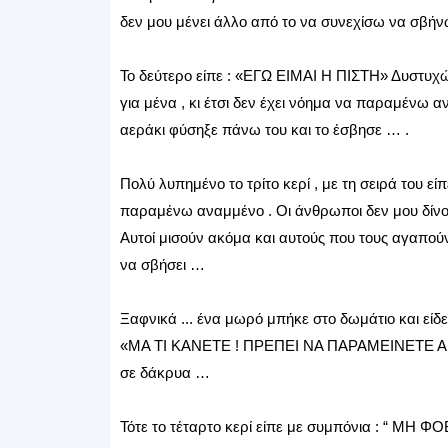
δεν μου μένει άλλο από το να συνεχίσω να σβήνω
Το δεύτερο είπε : «ΕΓΩ ΕΙΜΑΙ Η ΠΙΣΤΗ» Δυστυχώ
για μένα , κι έτσι δεν έχει νόημα να παραμένω 
αεράκι φύσηξε πάνω του και το έσβησε … .
Πολύ λυπημένο το τρίτο κερί , με τη σειρά του 
παραμένω αναμμένο . Οι άνθρωποι δεν μου δίνου
Αυτοί μισούν ακόμα και αυτούς που τους αγαπούν
να σβήσει …
Ξαφνικά ... ένα μωρό μπήκε στο δωμάτιο και είδε
«ΜΑ ΤΙ ΚΑΝΕΤΕ ! ΠΡΕΠΕΙ ΝΑ ΠΑΡΑΜΕΙΝΕΤΕ Α
σε δάκρυα …
Τότε το τέταρτο κερί είπε με συμπόνια : “ Μ