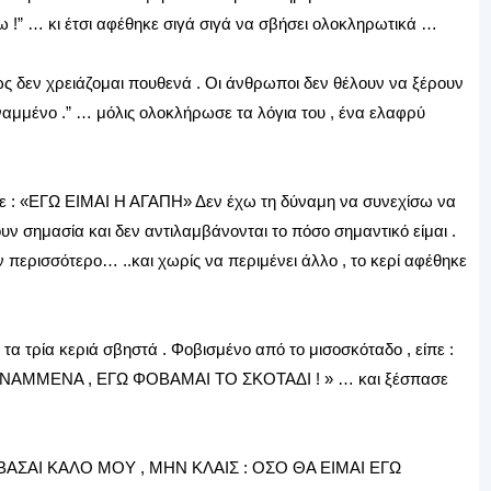
 !” … κι έτσι αφέθηκε σιγά σιγά να σβήσει ολοκληρωτικά …
ς δεν χρειάζομαι πουθενά . Οι άνθρωποι δεν θέλουν να ξέρουν
αναμμένο .” … μόλις ολοκλήρωσε τα λόγια του , ένα ελαφρύ
είπε : «ΕΓΩ ΕΙΜΑΙ Η ΑΓΑΠΗ» Δεν έχω τη δύναμη να συνεχίσω να
ν σημασία και δεν αντιλαμβάνονται το πόσο σημαντικό είμαι .
 περισσότερο… ..και χωρίς να περιμένει άλλο , το κερί αφέθηκε
 τα τρία κεριά σβηστά . Φοβισμένο από το μισοσκόταδο , είπε :
ΝΑΜΜΕΝΑ , ΕΓΩ ΦΟΒΑΜΑΙ ΤΟ ΣΚΟΤΑΔΙ ! » … και ξέσπασε
Η ΦΟΒΑΣΑΙ ΚΑΛΟ ΜΟΥ , ΜΗΝ ΚΛΑΙΣ : ΟΣΟ ΘΑ ΕΙΜΑΙ ΕΓΩ