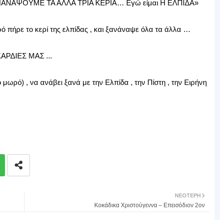
ΑΨΟΥΜΕ ΤΑ ΑΛΛΑ ΤΡΙΑ ΚΕΡΙΑ… Εγώ είμαι Η ΕΛΠΙΔΑ»
ό πήρε το κερί της ελπίδας , και ξανάναψε όλα τα άλλα …
ΑΡΔΙΕΣ ΜΑΣ ...
ο μωρό) , να ανάβει ξανά με την Ελπίδα , την Πίστη , την Ειρήνη
ΝΕΌΤΕΡΗ
Κοκάδικα Χριστούγεννα – Επεισόδιον 2ον