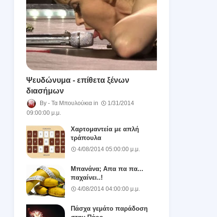
Ψευδώνυμα - επίθετα ξένων
διασήμων
Τα Μπουλούκια
1/31/2014
09:00:00 μ.μ.
Χαρτομαντεία με απλή
τράπουλα
4/08/2014 05:00:00 μ.μ.
Μπανάνα; Απα πα πα...
παχαίνει..!
4/08/2014 04:00:00 μ.μ.
Πάσχα γεμάτο παράδοση