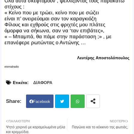
Όλα αυτά σκεφτόμουν , ψελλίζοντας τους παρακάτω
στίχους :
« Κείνο που με τρώει, κείνο που με σώζει
είναι π’ ονειρεύομαι σαν τον καραγκιόζη
Φίλους και εχθρούς στις φριχτές μου πλάτες
όμορφα να σήκωνα, σαν να ‘ταν επιβάτες»,
« – Μπαμπά, θα πάμε στην παράσταση ;» , με
επανέφερε ρωτώντας ο Αντώνης …
Λευτέρης Αποστολόπουλος
eternalradio
Ετικέτα:
ΔΙΑΦΟΡΑ
Facebook
Twit
Wh
ΠΑΛΑΙΌΤΕΡΗ
ΝΕΌΤΕΡΗ
Ψητό χοιρινό με καραμελωμένα μήλα
Παγώνει και το κόκκινο της φωτιάς;
ter
atsa
και κρεμμύδια.