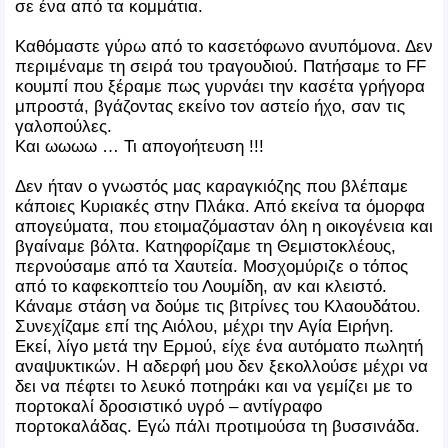
σε ένα από τα κομμάτια.
Καθόμαστε γύρω από το κασετόφωνο ανυπόμονα. Δεν
περιμέναμε τη σειρά του τραγουδιού. Πατήσαμε το FF
κουμπί που ξέραμε πως γυρνάει την κασέτα γρήγορα
μπροστά, βγάζοντας εκείνο τον αστείο ήχο, σαν τις
γαλοπούλες.
Και ωωωω … Τι απογοήτευση !!!
Δεν ήταν ο γνωστός μας καραγκιόζης που βλέπαμε
κάποιες Κυριακές στην Πλάκα. Από εκείνα τα όμορφα
απογεύματα, που ετοιμαζόμασταν όλη η οικογένεια και
βγαίναμε βόλτα. Κατηφορίζαμε τη Θεμιστοκλέους,
περνούσαμε από τα Χαυτεία. Μοσχομύριζε ο τόπος
από το καφεκοπτείο του Λουμίδη, αν και κλειστό.
Κάναμε στάση να δούμε τις βιτρίνες του Κλαουδάτου.
Συνεχίζαμε επί της Αιόλου, μέχρι την Αγία Ειρήνη.
Εκεί, λίγο μετά την Ερμού, είχε ένα αυτόματο πωλητή
αναψυκτικών. Η αδερφή μου δεν ξεκολλούσε μέχρι να
δει να πέφτει το λευκό ποτηράκι και να γεμίζει με το
πορτοκαλί δροσιστικό υγρό – αντίγραφο
πορτοκαλάδας. Εγώ πάλι προτιμούσα τη βυσσινάδα.