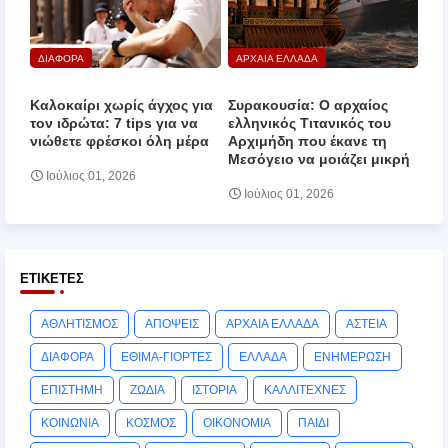
ΔΙΑΦΟΡΑ
ΑΡΧΑΙΑ ΕΛΛΑΔΑ
Καλοκαίρι χωρίς άγχος για
Συρακουσία: Ο αρχαίος
τον ιδρώτα: 7 tips για να
ελληνικός Τιτανικός του
νιώθετε φρέσκοι όλη μέρα
Αρχιμήδη που έκανε τη
Μεσόγειο να μοιάζει μικρή
Ιούλιος 01, 2026
Ιούλιος 01, 2026
ΕΤΙΚΈΤΕΣ
ΑΘΛΗΤΙΣΜΟΣ
ΑΠΟΨΕΙΣ
ΑΡΧΑΙΑ ΕΛΛΑΔΑ
ΑΣΤΕΙΑ
ΔΙΑΦΟΡΑ
ΕΘΙΜΑ-ΓΙΟΡΤΕΣ
ΕΛΛΑΔΑ
ΕΝΗΜΕΡΩΣΗ
ΕΠΙΣΤΗΜΗ
ΖΩΔΙΑ
ΙΣΤΟΡΙΑ
ΚΑΛΛΙΤΕΧΝΕΣ
ΚΟΙΝΩΝΙΑ
ΚΟΣΜΟΣ
ΟΙΚΟΝΟΜΙΑ
ΠΑΙΔΙ