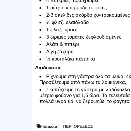
4 πιπεριές πολύχρωμες
1 μέτριο κρεμμύδι σε φέτες
2-3 σκελίδες σκόρδο χοντροκομμένες
½ φλιτζ. ελαιόλαδο
1 φλιτζ. κρασί
3 ώριμες τομάτες ξεφλουδισμένες
Αλάτι & πιπέρι
Λίγη ζάχαρη
½ κουταλάκι πάπρικα
Διαδικασία
Ρίχνουμε στη γάστρα όλα τα υλικά, ε
Προσθέτουμε από πάνω τα λουκάνικα,
Σκεπάζουμε τη γάστρα με λαδόκολλα
μέτριο φούρνο για 1,5 ώρα. Τα τελευταί
πολλά υγρά και να ξεροψηθεί το φαγητό!
Ετικέτα:
ΠΕΡΙ ΟΡΕΞΕΩΣ