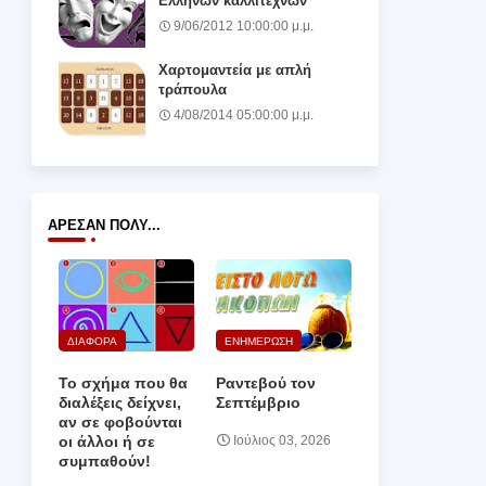
Ελλήνων καλλιτεχνών
9/06/2012 10:00:00 μ.μ.
Χαρτομαντεία με απλή
τράπουλα
4/08/2014 05:00:00 μ.μ.
ΆΡΕΣΑΝ ΠΟΛΎ...
ΔΙΑΦΟΡΑ
ΕΝΗΜΕΡΩΣΗ
Το σχήμα που θα
Ραντεβού τον
διαλέξεις δείχνει,
Σεπτέμβριο
αν σε φοβούνται
οι άλλοι ή σε
Ιούλιος 03, 2026
συμπαθούν!