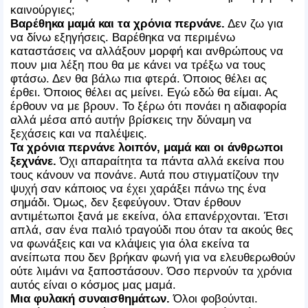
καινούργιες;
Βαρέθηκα μαμά και τα χρόνια περνάνε.
Δεν ζω για
να δίνω εξηγήσεις. Βαρέθηκα να περιμένω
καταστάσεις να αλλάξουν μορφή και ανθρώπους να
πουν μια λέξη που θα με κάνει να τρέξω να τους
φτάσω. Δεν θα βάλω πια φτερά. Όποιος θέλει ας
έρθει. Όποιος θέλει ας μείνει. Εγώ εδώ θα είμαι. Ας
έρθουν να με βρουν. Το ξέρω ότι πονάει η αδιαφορία
αλλά μέσα από αυτήν βρίσκεις την δύναμη να
ξεχάσεις και να παλέψεις.
Τα χρόνια περνάνε λοιπόν, μαμά και οι άνθρωποι
ξεχνάνε.
Όχι απαραίτητα τα πάντα αλλά εκείνα που
τους κάνουν να πονάνε. Αυτά που στιγματίζουν την
ψυχή σαν κάποιος να έχει χαράξει πάνω της ένα
σημάδι. Όμως, δεν ξεφεύγουν. Όταν έρθουν
αντιμέτωποι ξανά με εκείνα, όλα επανέρχονται. Έτσι
απλά, σαν ένα παλιό τραγούδι που όταν τα ακούς θες
να φωνάξεις και να κλάψεις για όλα εκείνα τα
ανείπωτα που δεν βρήκαν φωνή για να ελευθερωθούν
ούτε λιμάνι να ξαποστάσουν. Όσο περνούν τα χρόνια
αυτός είναι ο κόσμος μας μαμά.
Μια φυλακή συναισθημάτων.
Όλοι φοβούνται.