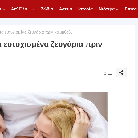
α
Απ' Όλα...
Ζώδια
Αστεία
Ιστορία
Νεότερα
Επικοι
α ευτυχισμένα ζευγάρια πριν κοιμηθούν
 ευτυχισμένα ζευγάρια πριν
0