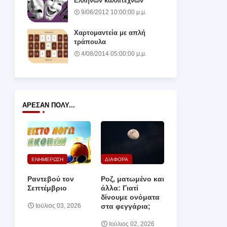
Ελλήνων καλλιτεχνών
9/06/2012 10:00:00 μ.μ.
Χαρτομαντεία με απλή
τράπουλα
4/08/2014 05:00:00 μ.μ.
ΆΡΕΣΑΝ ΠΟΛΎ...
ΕΝΗΜΕΡΩΣΗ
ΔΙΑΦΟΡΑ
Ραντεβού τον
Ροζ, ματωμένο και
Σεπτέμβριο
άλλα: Γιατί
δίνουμε ονόματα
στα φεγγάρια;
Ιούλιος 03, 2026
Ιούλιος 02, 2026