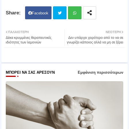
Facebook
Twit
Wh
ΠΑΛΑΙΌΤΕΡΗ
ΝΕΌΤΕΡΗ
Δέκα κρυμμένες θεραπευτικές
Δεν υπάρχει χειρότερο από το να σε
ter
atsa
ιδιότητες των λεμονιών
γνωρίζει κάποιος αλλά να μη σε ξέρει
pp
ΜΠΟΡΕΊ ΝΑ ΣΑΣ ΑΡΈΣΟΥΝ
Εμφάνιση περισσότερων