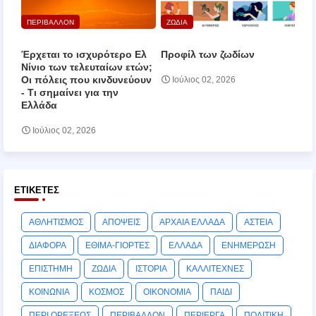
ΠΕΡΙΒΑΛΛΟΝ
ΖΩΔΙΑ
Έρχεται το ισχυρότερο Ελ
Προφίλ των ζωδίων
Νίνιο των τελευταίων ετών;
Οι πόλεις που κινδυνεύουν
Ιούλιος 02, 2026
‑ Τι σημαίνει για την
Ελλάδα
Ιούλιος 02, 2026
ΕΤΙΚΈΤΕΣ
ΑΘΛΗΤΙΣΜΟΣ
ΑΠΟΨΕΙΣ
ΑΡΧΑΙΑ ΕΛΛΑΔΑ
ΑΣΤΕΙΑ
ΔΙΑΦΟΡΑ
ΕΘΙΜΑ-ΓΙΟΡΤΕΣ
ΕΛΛΑΔΑ
ΕΝΗΜΕΡΩΣΗ
ΕΠΙΣΤΗΜΗ
ΖΩΔΙΑ
ΙΣΤΟΡΙΑ
ΚΑΛΛΙΤΕΧΝΕΣ
ΚΟΙΝΩΝΙΑ
ΚΟΣΜΟΣ
ΟΙΚΟΝΟΜΙΑ
ΠΑΙΔΙ
ΠΕΡΙ ΟΡΕΞΕΩΣ
ΠΕΡΙΒΑΛΛΟΝ
ΠΕΡΙΕΡΓΑ
ΠΟΛΙΤΙΚΗ