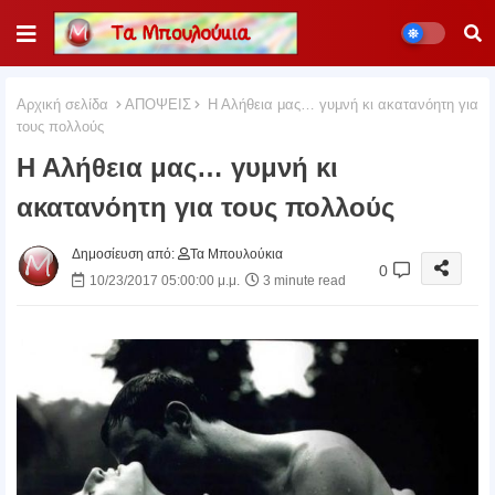
Αρχική σελίδα
ΑΠΟΨΕΙΣ
Η Αλήθεια μας… γυμνή κι ακατανόητη για
τους πολλούς
Η Αλήθεια μας… γυμνή κι
ακατανόητη για τους πολλούς
Δημοσίευση από:
Τα Μπουλούκια
0
10/23/2017 05:00:00 μ.μ.
3 minute read