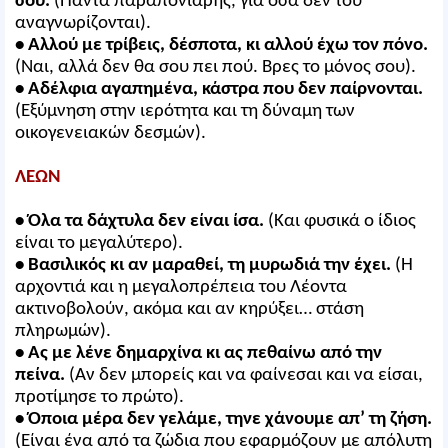
σου.
(Πάντα παραπονιάρης, για όσα δεν του
αναγνωρίζονται).
• Αλλού με τρίβεις, δέσποτα, κι αλλού έχω τον πόνο.
(Ναι, αλλά δεν θα σου πει πού. Βρες το μόνος σου).
• Αδέλφια αγαπημένα, κάστρα που δεν παίρνονται.
(Εξύμνηση στην ιερότητα και τη δύναμη των
οικογενειακών δεσμών).
ΛΕΩΝ
• Όλα τα δάχτυλα δεν είναι ίσα.
(Και φυσικά ο ίδιος
είναι το μεγαλύτερο).
• Βασιλικός κι αν μαραθεί, τη μυρωδιά την έχει.
(Η
αρχοντιά και η μεγαλοπρέπεια του Λέοντα
ακτινοβολούν, ακόμα και αν κηρύξει… στάση
πληρωμών).
• Ας με λένε δημαρχίνα κι ας πεθαίνω από την
πείνα.
(Αν δεν μπορείς και να φαίνεσαι και να είσαι,
προτίμησε το πρώτο).
• Όποια μέρα δεν γελάμε, τηνε χάνουμε απ’ τη ζήση.
(Είναι ένα από τα ζώδια που εφαρμόζουν με απόλυτη