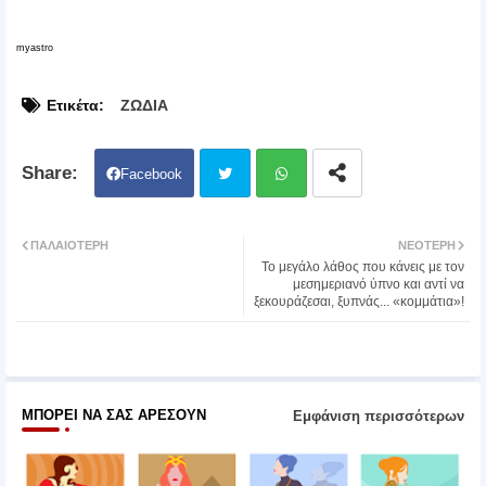
myastro
Ετικέτα:
ΖΩΔΙΑ
Facebook
Twit
Wh
ΠΑΛΑΙΌΤΕΡΗ
ΝΕΌΤΕΡΗ
Το μεγάλο λάθος που κάνεις με τον
ter
atsa
μεσημεριανό ύπνο και αντί να
ξεκουράζεσαι, ξυπνάς... «κομμάτια»!
pp
ΜΠΟΡΕΊ ΝΑ ΣΑΣ ΑΡΈΣΟΥΝ
Εμφάνιση περισσότερων