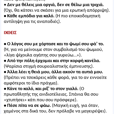
•
Δεν με θέλεις μια οργιά, δεν σε θέλω μια τριχιά.
(Όχι, θα κάτσει να σκάσει για μια ερωτική απόρριψη).
• Κάθε εμπόδιο για καλό.
(Η πιο εποικοδομητική
αντίληψη για τις αναποδιές).
ΙΧΘΕΙΣ
• Ο λόγος σου με χόρτασε και το ψωμί σου φά’ το.
(Ή, για να μείνουμε στον συμβολισμό του ψωμιού,
«λίγα ψίχουλα αγάπης σου γυρεύω…»).
• Από την πόλη έρχομαι και στην κορφή κανέλα.
(Ψαρίσια στιγμή σουρεαλιστικής έμπνευσης).
• Άλλα λέει η θειά μου, άλλα ακούν τα αυτιά μου.
(Πρέπει να τσεκάρεις κάθε φορά, για το αν εννοείτε
αμφότεροι το ίδιο πράγμα).
• Κάνε το καλό, και ριξ’ το στον γιαλό.
(Ο
πρωταθλητής της ανιδιοτέλειας. Σπάνια θα σου
«χτυπήσει» κάτι που σου πρόσφερε).
• Πέσε πίτα να σε φάω.
(Μαγική ευχή, για όταν,
χαμένος στα δικά του, δεν πρόλαβε να μαγειρέψει).