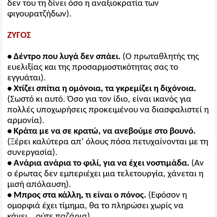
δεν του τη δίνει όσο η αναξιοκρατία των
φιγουρατζήδων).
ΖΥΓΟΣ
• Δέντρο που λυγά δεν σπάει.
(Ο πρωταθλητής της
ευελιξίας και της προσαρμοστικότητας σας το
εγγυάται).
• Χτίζει σπίτια η ομόνοια, τα γκρεμίζει η διχόνοια.
(Σωστό κι αυτό. Όσο για τον ίδιο, είναι ικανός για
πολλές υποχωρήσεις προκειμένου να διασφαλιστεί η
αρμονία).
• Κράτα με να σε κρατώ, να ανεβούμε στο βουνό.
(Ξέρει καλύτερα απ’ όλους πόσα πετυχαίνονται με τη
συνεργασία).
• Ανάρια ανάρια το φιλί, για να έχει νοστιμάδα.
(Αν
ο έρωτας δεν εμπεριέχει μια τελετουργία, χάνεται η
μισή απόλαυση).
• Μπρος στα κάλλη, τι είναι ο πόνος.
(Εφόσον η
ομορφιά έχει τίμημα, θα το πληρώσει χωρίς να
κάνει… ούτε παζάρια).