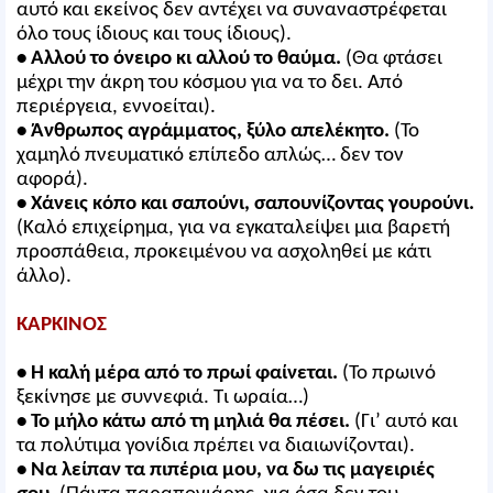
αυτό και εκείνος δεν αντέχει να συναναστρέφεται
όλο τους ίδιους και τους ίδιους).
• Αλλού το όνειρο κι αλλού το θαύμα.
(Θα φτάσει
μέχρι την άκρη του κόσμου για να το δει. Από
περιέργεια, εννοείται).
• Άνθρωπος αγράμματος, ξύλο απελέκητο.
(Το
χαμηλό πνευματικό επίπεδο απλώς… δεν τον
αφορά).
• Χάνεις κόπο και σαπούνι, σαπουνίζοντας γουρούνι.
(Καλό επιχείρημα, για να εγκαταλείψει μια βαρετή
προσπάθεια, προκειμένου να ασχοληθεί με κάτι
άλλο).
ΚΑΡΚΙΝΟΣ
• Η καλή μέρα από το πρωί φαίνεται.
(Το πρωινό
ξεκίνησε με συννεφιά. Τι ωραία…)
• Το μήλο κάτω από τη μηλιά θα πέσει.
(Γι’ αυτό και
τα πολύτιμα γονίδια πρέπει να διαιωνίζονται).
• Να λείπαν τα πιπέρια μου, να δω τις μαγειριές