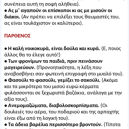
συνέπεια αυτή τη σοφή αλήθεια).
• Ας μ’ αγαπούν οι επίσκοποι κι ας με μισούν οι
διάκοι.
(Αν πρέπει να επιλέξει τους θαυμαστές του,
ας είναι τουλάχιστον οι καλύτεροι).
ΠΑΡΘΕΝΟΣ
• Η καλή νοικοκυρά, είναι δούλα και κυρά.
(Ε, ποιος
άλλος θα το έλεγε αυτό!)
• Των φρονίμων τα παιδιά, πριν πεινάσουν
μαγειρεύουν.
(Προνοητικότητα, η λέξη που
αναβοσβήνει σαν φωτεινή επιγραφή στο μυαλό του).
• Φασούλι το φασούλι, γεμίζει το σακούλι.
(Ακόμα
και τα μικρότερα του μισού ευρώ κέρματα
φυλάσσονται σε ξεχωριστά βαζάκια, ανάλογα με την
αξία τους).
• Ανεμομαζώματα, διαβολοσκορπίσματα.
(Οι
δουλειές του αέρα, του ποδαριού και της αρπαχτής
είναι έξω από τη λογική του).
• Τα άδεια βαρέλια περισσότερο βροντούν.
(Τίποτα