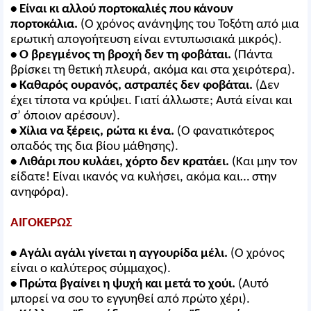
• Είναι κι αλλού πορτοκαλιές που κάνουν
πορτοκάλια.
(Ο χρόνος ανάνηψης του Τοξότη από μια
ερωτική απογοήτευση είναι εντυπωσιακά μικρός).
• Ο βρεγμένος τη βροχή δεν τη φοβάται.
(Πάντα
βρίσκει τη θετική πλευρά, ακόμα και στα χειρότερα).
• Καθαρός ουρανός, αστραπές δεν φοβάται.
(Δεν
έχει τίποτα να κρύψει. Γιατί άλλωστε; Αυτά είναι και
σ’ όποιον αρέσουν).
• Χίλια να ξέρεις, ρώτα κι ένα.
(Ο φανατικότερος
οπαδός της δια βίου μάθησης).
• Λιθάρι που κυλάει, χόρτο δεν κρατάει.
(Και μην τον
είδατε! Είναι ικανός να κυλήσει, ακόμα και… στην
ανηφόρα).
ΑΙΓΟΚΕΡΩΣ
• Αγάλι αγάλι γίνεται η αγγουρίδα μέλι.
(Ο χρόνος
είναι ο καλύτερος σύμμαχος).
• Πρώτα βγαίνει η ψυχή και μετά το χούι.
(Αυτό
μπορεί να σου το εγγυηθεί από πρώτο χέρι).