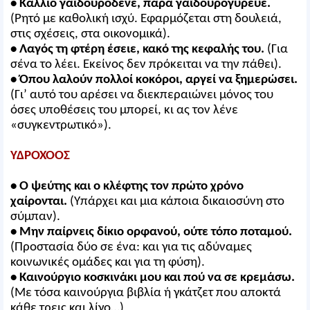
• Κάλλιο γαϊδουρόδενε, παρά γαϊδουρογύρευε.
(Ρητό με καθολική ισχύ. Εφαρμόζεται στη δουλειά,
στις σχέσεις, στα οικονομικά).
• Λαγός τη φτέρη έσειε, κακό της κεφαλής του.
(Για
σένα το λέει. Εκείνος δεν πρόκειται να την πάθει).
• Όπου λαλούν πολλοί κοκόροι, αργεί να ξημερώσει.
(Γι’ αυτό του αρέσει να διεκπεραιώνει μόνος του
όσες υποθέσεις του μπορεί, κι ας τον λένε
«συγκεντρωτικό»).
ΥΔΡΟΧΟΟΣ
• Ο ψεύτης και ο κλέφτης τον πρώτο χρόνο
χαίρονται.
(Υπάρχει και μια κάποια δικαιοσύνη στο
σύμπαν).
• Μην παίρνεις δίκιο ορφανού, ούτε τόπο ποταμού.
(Προστασία δύο σε ένα: και για τις αδύναμες
κοινωνικές ομάδες και για τη φύση).
• Καινούργιο κοσκινάκι μου και πού να σε κρεμάσω.
(Με τόσα καινούργια βιβλία ή γκάτζετ που αποκτά
κάθε τρεις και λίγο…)