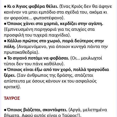
• Κι ο Άγιος φοβέρα θέλει.
(Ένας Κριός δεν θα άφηνε
κανέναν να μπει εμπόδιο στα σχέδιά του, ακόμα κι
αν φορούσε… φωτοστέφανο).
• Όποιος χάνει στα χαρτιά, κερδίζει στην αγάπη.
(Εμπνευσμένη παρηγοριά για τις ατυχίες στα
προσφιλή του τυχερά παιχνίδια).
• Κάλλιο πρώτος στο χωριό, παρά δεύτερος στην
πόλη.
(Αναμενόμενο, για όποιον κυνηγά πάντα την
πρωτοκαθεδρία).
• Το σιγανό ποτάμι να φοβάσαι.
(Οι… μουλωχτοί
τύποι δεν του πάνε καθόλου).
• Όποιος είναι έξω από τον χορό, πολλά τραγούδια
ξέρει.
(Σαν άνθρωπος της δράσης, σπάζεται
απίστευτα με όσους κάνουν εκ του ασφαλούς
κριτική).
ΤΑΥΡΟΣ
• Όποιος βιάζεται, σκοντάφτει.
(Αργά, μελετημένα
βήματα. Αφού αυτός είναι ο Ταύρος!).