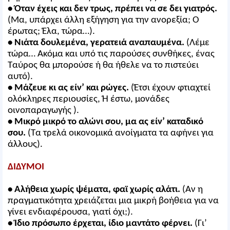
• Όταν έχεις και δεν τρως, πρέπει να σε δει γιατρός.
(Μα, υπάρχει άλλη εξήγηση για την ανορεξία; Ο
έρωτας; Έλα, τώρα…).
• Νιάτα δουλεμένα, γερατειά αναπαυμένα.
(Λέμε
τώρα… Ακόμα και υπό τις παρούσες συνθήκες, ένας
Ταύρος θα μπορούσε ή θα ήθελε να το πιστεύει
αυτό).
• Μάζευε κι ας είν’ και ρώγες.
(Έτσι έχουν φτιαχτεί
ολόκληρες περιουσίες, Ή έστω, μονάδες
οινοπαραγωγής ).
• Μικρό μικρό το αλώνι σου, μα ας είν’ καταδικό
σου.
(Τα τρελά οικονομικά ανοίγματα τα αφήνει για
άλλους).
ΔΙΔΥΜΟΙ
• Αλήθεια χωρίς ψέματα, φαϊ χωρίς αλάτι.
(Αν η
πραγματικότητα χρειάζεται μια μικρή βοήθεια για να
γίνει ενδιαφέρουσα, γιατί όχι;).
• Ίδιο πρόσωπο έρχεται, ίδιο μαντάτο φέρνει.
(Γι’