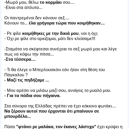
-Μωρό μου, θέλω
το κορμάκι
σου....
-Είναι στα άπλυτα...
Οι παντρεμένοι δεν κάνουν σεξ....
Κάνουν το...
έλα γρήγορα τώρα που κοιμήθηκαν...
.
- Ρε φίλε
κοιμήθηκες με την δικιά μου
, ναι η όχι;
- Όχι ρε φίλε στο ορκίζομαι, μάτι δεν κλείσαμε!!!
-Σταμάτα να σκέφτεσαι συνέχεια το σεξ μωρό μου και λέγε
πως να κόψω την πίτσα...
-Στα τέσσερα....
- Τι θα έλεγε ο Μπερλουσκόνι εάν ήταν στη θέση του
Πάγκαλου ?
- Μαζί τις πηδήξαμε ...
- Μου αρέσει να μιλάω μαζί σου, ανοίγεις το μυαλό μου.
- Για τα πόδια σου πήγαινα.
Στα σύνορα της Ελλάδας πρέπει να έχει κόκκινο φωτάκι....
Να ξέρουν αυτοί που έρχονται ότι μπαίνουν σε
μπουρδέλο...
Πόσα
"φτάνει ρε μαλάκα, τον έκανες λάστιχο"
έχει κρύψει η