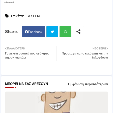
i-diadromi
Ετικέτα:
ΑΣΤΕΙΑ
Facebook
Twit
Wh
ΠΑΛΑΙΌΤΕΡΗ
ΝΕΌΤΕΡΗ
Γυναικεία μυστικά που οι άντρες
Προσευχή για το κακό μάτι και την
ter
atsa
πήραν χαμπάρι
ζηλοφθονία
pp
ΜΠΟΡΕΊ ΝΑ ΣΑΣ ΑΡΈΣΟΥΝ
Εμφάνιση περισσότερων