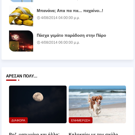
Μπανάνα; Απα πα πα... παχαίνει..!
4/08/2014 04:00:00 μ.μ.
Πάσχα γεμάτο παράδοση στην Πάρο
4/08/2014 06:00:00 μ.μ.
ΆΡΕΣΑΝ ΠΟΛΎ...
ΔΙΑΦΟΡΑ
ΕΝΗΜΕΡΩΣΗ
Ροζ, ματωμένο και άλλα:
Καλοκαίρι με τον σκύλο