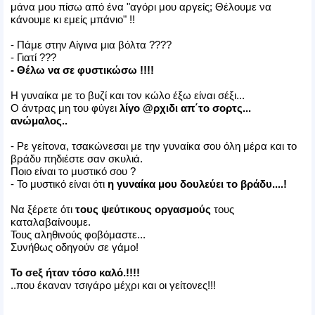
μάνα μου πίσω από ένα "αγόρι μου αργείς; Θέλουμε να
κάνουμε κι εμείς μπάνιο" !!
- Πάμε στην Αίγινα μια βόλτα ????
- Γιατί ???
- Θέλω να σε φυστικώσω !!!!
Η γυναίκα με το βυζί και τον κώλο έξω είναι σέξι...
Ο άντρας μη του φύγει
λίγο @ρχιδι απ΄το σορτς...
ανώμαλος..
- Ρε γείτονα, τσακώνεσαι με την γυναίκα σου όλη μέρα και το
βράδυ πηδιέστε σαν σκυλιά.
Ποιο είναι το μυστικό σου ?
- Το μυστικό είναι ότι
η γυναίκα μου δουλεύει το βράδυ....!
Να ξέρετε ότι
τους ψεύτικους οργασμούς
τους
καταλαβαίνουμε.
Τους αληθινούς φοβόμαστε...
Συνήθως οδηγούν σε γάμο!
Το σeξ ήταν τόσο καλό.!!!!
..που έκαναν τσιγάρο μέχρι και οι γείτονες!!!