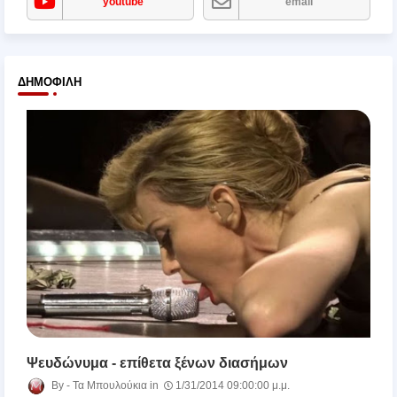
youtube
email
ΔΗΜΟΦΙΛΉ
Ψευδώνυμα - επίθετα ξένων διασήμων
Τα Μπουλούκια
1/31/2014 09:00:00 μ.μ.