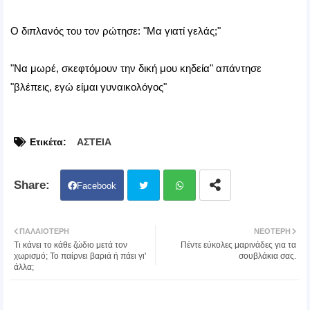
Ο διπλανός του τον ρώτησε: "Μα γιατί γελάς;"
"Να μωρέ, σκεφτόμουν την δική μου κηδεία" απάντησε
"βλέπεις, εγώ είμαι γυναικολόγος"
Ετικέτα:
ΑΣΤΕΙΑ
Facebook
Twit
Wh
ΠΑΛΑΙΌΤΕΡΗ
ΝΕΌΤΕΡΗ
Τι κάνει το κάθε ζώδιο μετά τον
Πέντε εύκολες μαρινάδες για τα
ter
atsa
χωρισμό; Το παίρνει βαριά ή πάει γι'
σουβλάκια σας.
άλλα;
pp