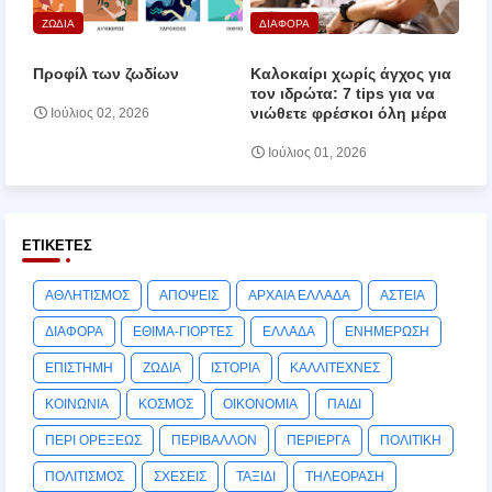
ΖΩΔΙΑ
ΔΙΑΦΟΡΑ
Προφίλ των ζωδίων
Καλοκαίρι χωρίς άγχος για
τον ιδρώτα: 7 tips για να
νιώθετε φρέσκοι όλη μέρα
Ιούλιος 02, 2026
Ιούλιος 01, 2026
ΕΤΙΚΈΤΕΣ
ΑΘΛΗΤΙΣΜΟΣ
ΑΠΟΨΕΙΣ
ΑΡΧΑΙΑ ΕΛΛΑΔΑ
ΑΣΤΕΙΑ
ΔΙΑΦΟΡΑ
ΕΘΙΜΑ-ΓΙΟΡΤΕΣ
ΕΛΛΑΔΑ
ΕΝΗΜΕΡΩΣΗ
ΕΠΙΣΤΗΜΗ
ΖΩΔΙΑ
ΙΣΤΟΡΙΑ
ΚΑΛΛΙΤΕΧΝΕΣ
ΚΟΙΝΩΝΙΑ
ΚΟΣΜΟΣ
ΟΙΚΟΝΟΜΙΑ
ΠΑΙΔΙ
ΠΕΡΙ ΟΡΕΞΕΩΣ
ΠΕΡΙΒΑΛΛΟΝ
ΠΕΡΙΕΡΓΑ
ΠΟΛΙΤΙΚΗ
ΠΟΛΙΤΙΣΜΟΣ
ΣΧΕΣΕΙΣ
ΤΑΞΙΔΙ
ΤΗΛΕΟΡΑΣΗ