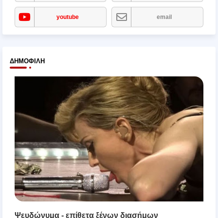
youtube
email
ΔΗΜΟΦΙΛΉ
Ψευδώνυμα - επίθετα ξένων διασήμων