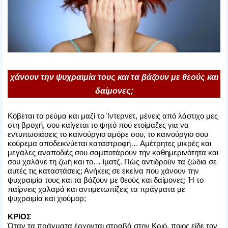
χάνουν την ψυχραιμία τους και τα βάζουν με θεούς και
δαίμονες;
Κόβεται το ρεύμα και μαζί το Ίντερνετ, μένεις από λάστιχο μες
στη βροχή, σου καίγεται το ψητό που ετοίμαζες για να
εντυπωσιάσεις το καινούργιο αμόρε σου, το καινούργιο σου
κούρεμα αποδεικνύεται καταστροφή… Αμέτρητες μικρές και
μεγάλες αναποδιές σου σαμποτάρουν την καθημερινότητα και
σου χαλάνε τη ζωή και το… ίματζ. Πώς αντιδρούν τα ζώδια σε
αυτές τις καταστάσεις; Ανήκεις σε εκείνα που χάνουν την
ψυχραιμία τους και τα βάζουν με θεούς και δαίμονες; Ή το
παίρνεις χαλαρά και αντιμετωπίζεις τα πράγματα με
ψυχραιμία και χιούμορ;
ΚΡΙΟΣ
Όταν τα πράγματα έρχονται στραβά στον Κριό, ποιος είδε τον