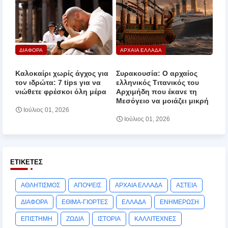
ΔΙΑΦΟΡΑ
ΑΡΧΑΙΑ ΕΛΛΑΔΑ
Καλοκαίρι χωρίς άγχος για
Συρακουσία: Ο αρχαίος
τον ιδρώτα: 7 tips για να
ελληνικός Τιτανικός του
νιώθετε φρέσκοι όλη μέρα
Αρχιμήδη που έκανε τη
Μεσόγειο να μοιάζει μικρή
Ιούλιος 01, 2026
Ιούλιος 01, 2026
ΕΤΙΚΈΤΕΣ
ΑΘΛΗΤΙΣΜΟΣ
ΑΠΟΨΕΙΣ
ΑΡΧΑΙΑ ΕΛΛΑΔΑ
ΑΣΤΕΙΑ
ΔΙΑΦΟΡΑ
ΕΘΙΜΑ-ΓΙΟΡΤΕΣ
ΕΛΛΑΔΑ
ΕΝΗΜΕΡΩΣΗ
ΕΠΙΣΤΗΜΗ
ΖΩΔΙΑ
ΙΣΤΟΡΙΑ
ΚΑΛΛΙΤΕΧΝΕΣ