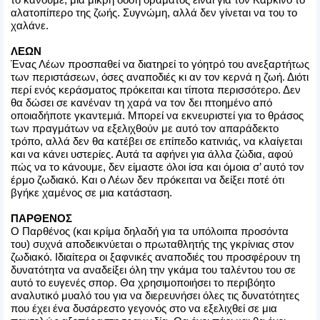
αλατοπίπερο της ζωής. Συγνώμη, αλλά δεν γίνεται να του το
χαλάνε.
ΛΕΩΝ
Ένας Λέων προσπαθεί να διατηρεί το γόητρό του ανεξαρτήτως
των περιστάσεων, όσες αναποδιές κι αν τον κερνά η ζωή. Διότι
περί ενός κεράσματος πρόκειται και τίποτα περισσότερο. Δεν
θα δώσει σε κανέναν τη χαρά να τον δει πτοημένο από
οποιαδήποτε γκαντεμιά. Μπορεί να εκνευριστεί για το θράσος
των πραγμάτων να εξελιχθούν με αυτό τον απαράδεκτο
τρόπο, αλλά δεν θα κατέβει σε επίπεδο κατινιάς, να κλαίγεται
και να κάνει υστερίες. Αυτά τα αφήνει για άλλα ζώδια, αφού
πώς να το κάνουμε, δεν είμαστε όλοι ίσα και όμοια σ’ αυτό τον
έρμο ζωδιακό. Και ο Λέων δεν πρόκειται να δείξει ποτέ ότι
βγήκε χαμένος σε μια κατάσταση.
ΠΑΡΘΕΝΟΣ
Ο Παρθένος (και κρίμα δηλαδή για τα υπόλοιπα προσόντα
του) συχνά αποδεικνύεται ο πρωταθλητής της γκρίνιας στον
ζωδιακό. Ιδιαίτερα οι ξαφνικές αναποδιές του προσφέρουν τη
δυνατότητα να αναδείξει όλη την γκάμα του ταλέντου του σε
αυτό το ευγενές σπορ. Θα χρησιμοποιήσει το περιβόητο
αναλυτικό μυαλό του για να διερευνήσει όλες τις δυνατότητες
που έχει ένα δυσάρεστο γεγονός στο να εξελιχθεί σε μια