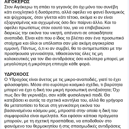
ΑΙΓΟΚΕΡΩΣ
Στον Αιγόκερω τη σπάει το γεγονός ότι όχι μόνο του συνέβη
κάτι ενοχλητικό ή δυσάρεστο, αλλά οφείλει να φανεί δυναμικός
και ψύχραιμος, όταν γίνεται κάτι τέτοιο, ακόμα κι αν είναι
εξοργισμένος και αγχωμένος όσο δεν παίρνει άλλο. Και το
οφείλει πρωτίστως στον εαυτό του, για να επιβεβαιώνει
διαρκώς την εικόνα του νικητή, απέναντι σε οποιαδήποτε
αναποδιά. Είναι κάτι που ο ίδιος το βλέπει σαν ένα προσωπικό
στοίχημα και όλοι οι υπόλοιποι σαν μία ακόμη αιγοκερίσια
εμμονή. Πάντως, ό,τι κι αν συμβεί, θα το αντιμετωπίσει με την
προσήκουσα γενναιότητα, τιθασεύοντας όλες τις μη
κολακευτικές για τον ίδιο αντιδράσεις όσο καλύτερα μπορεί, με
μεγαλύτερη ή μικρότερη επιτυχία κάθε φορά.
ΥΔΡΟΧΟΟΣ
Ο Υδροχόος είναι άνετος με τις μικρο-αναποδιές, γιατί το έχει
φιλοσοφήσει. Μέσα στο ευρύτερο κοσμικό σχέδιο, τι βαρύτητα
μπορεί να έχει η δική του μικρή προσωπική αντιξοότητα; Όχι
πως δεν θα γκρινιάξει, σαν κάθε φυσιολογικό παιδί. Θα
κατεβάσει κι αυτός τα σχετικά καντήλια του, αλλά θα γρήγορα
θα μετατοπίσει το focus στη γενικότερη εικόνα του
βασανισμένου κόσμου μας, μπροστά στην οποία η δική του
συμφορούλα είναι αμελητέα. Και εφόσον κάποια πράγματα
μπορούν, με τη σχετική προσπάθεια, να αποδοθούν στο
φαινόμενο του θερμοκηπίου ή στις σπασμωδικές αντιδράσεις