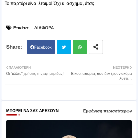
Το παρτέρι είναι έτοιμο! Όχι κι άσχημα, έτσι;
Ετικέτα:
ΔΙΑΦΟΡΑ
Facebook
Twit
Wh
ΠΑΛΑΙΌΤΕΡΗ
ΝΕΌΤΕΡΗ
Οι "άλλες" χρήσεις της εφημερίδας!
Είκοσι απορίες που δεν έχουν ακόμα
ter
atsa
λυθεί…
pp
ΜΠΟΡΕΊ ΝΑ ΣΑΣ ΑΡΈΣΟΥΝ
Εμφάνιση περισσότερων