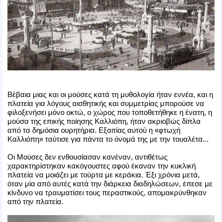
Βέβαια μιας και οι μούσες κατά τη μυθολογία ήταν εννέα, και η
πλατεία για λόγους αισθητικής και συμμετρίας μπορούσε να
φιλοξενήσει μόνο οκτώ, ο χώρος που τοποθετήθηκε η ένατη, η
μούσα της επικής ποίησης Καλλιόπη, ήταν ακριοβώς δίπλα
από τα δημόσια ουρητήρια. Εξαιτίας αυτού η «φτωχή
Καλλιόπη» ταύτισε για πάντα το όνομά της με την τουαλέτα...
Οι Μούσες δεν ενθουσίασαν κανέναν, αντιθέτως
χαρακτηρίστηκαν κακόγουστες αφού έκαναν την κυκλική
πλατεία να μοιάζει με τούρτα με κεράκια. Έξι χρόνια μετά,
όταν μία από αυτές κατά την διάρκεια διαδηλώσεων, έπεσε με
κίνδυνο να τραυματίσει τους περαστικούς, απομακρύνθηκαν
από την πλατεία.