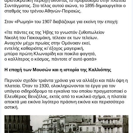
αριστοκρατική περιοχή δίνοντας το προβάδισμα στην πλατεία
Συντάγματος. Στο τέλος αυτού αιώνα, το 1895 δημιουργείται ο
σταθμός του τρένου Αθηνών-Πειραιώς.
Στον «Ρωμηό» του 1907 διαβάζουμε για εκείνη την εποχή:
«Ίτε πάντες εις της Ήβης το γνωστόν ζυθοπωλείον
Νικολή του Γιακουμάκη, τέλειον εκ των τελείων.
Ανοιχτόν μέχρι πρωίας στην Ομόνοιαν εκεί,
εντελής καθαριότης κι’ έξοχος μαγειρική,
μπύρα πρώτη Κλωναρίδη και ποικίλα φαγητά,
ο καλλίτερος ο κόσμος, πάντοτε σ’ αυτό φοιτά»
Η εποχή των Μουσών και η ιστορία της Καλλιόπης
Περνούν σχεδόν τριάντα χρόνια για να αλλάξει και πάλι όψη η
πλατεία. Όταν το 1930, ολοκληρώνονται τα έργα για τον
υπόγειο σιδηρόδρομο τα εγκαίνια του οποίου πραγματοποιεί ο
Ελευθέριος Βενιζέλος, εκτός από το κυκλικό σχήμα, η πλατεία
αποκτά μια εικόνα λιγότερο πράσινη εικόνα και περισσότερο
αστική.