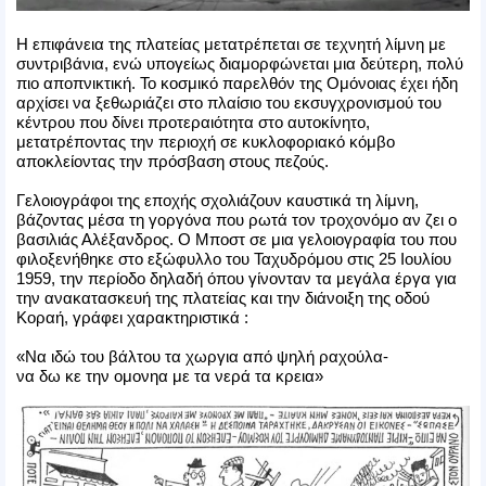
Η επιφάνεια της πλατείας μετατρέπεται σε τεχνητή λίμνη με
συντριβάνια, ενώ υπογείως διαμορφώνεται μια δεύτερη, πολύ
πιο αποπνικτική. Το κοσμικό παρελθόν της Ομόνοιας έχει ήδη
αρχίσει να ξεθωριάζει στο πλαίσιο του εκσυγχρονισμού του
κέντρου που δίνει προτεραιότητα στο αυτοκίνητο,
μετατρέποντας την περιοχή σε κυκλοφοριακό κόμβο
αποκλείοντας την πρόσβαση στους πεζούς.
Γελοιογράφοι της εποχής σχολιάζουν καυστικά τη λίμνη,
βάζοντας μέσα τη γοργόνα που ρωτά τον τροχονόμο αν ζει ο
βασιλιάς Αλέξανδρος. Ο Μποστ σε μια γελοιογραφία του που
φιλοξενήθηκε στο εξώφυλλο του Ταχυδρόμου στις 25 Ιουλίου
1959, την περίοδο δηλαδή όπου γίνονταν τα μεγάλα έργα για
την ανακατασκευή της πλατείας και την διάνοιξη της οδού
Κοραή, γράφει χαρακτηριστικά :
«Να ιδώ του βάλτου τα χωργια από ψηλή ραχούλα-
να δω κε την ομονηα με τα νερά τα κρεια»