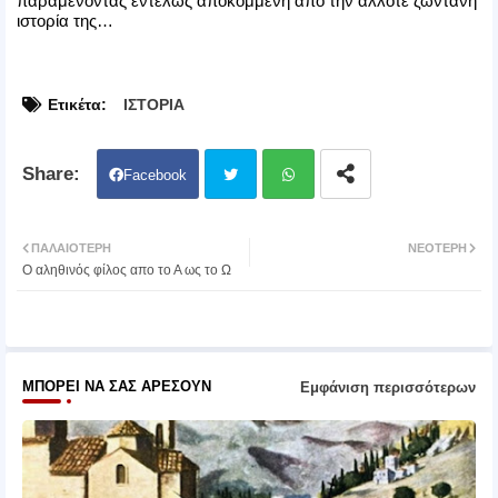
παραμένοντας εντελώς αποκομμένη από την άλλοτε ζωντανή
ιστορία της…
Ετικέτα:
ΙΣΤΟΡΙΑ
Facebook
Twit
Wh
ΠΑΛΑΙΌΤΕΡΗ
ΝΕΌΤΕΡΗ
Ο αληθινός φίλος απο το Α ως το Ω
ter
atsa
pp
ΜΠΟΡΕΊ ΝΑ ΣΑΣ ΑΡΈΣΟΥΝ
Εμφάνιση περισσότερων