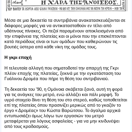
Μέσα σε μια δεκαετία τα συντριβάνια ανακατασκευάζονται σε
διάφορες μορφές για να αντικατασταθούν εν τέλει από
υδάτινους πίνακες. Οι πεζοί παραμένουν αποκλεισμένοι από
την επιφάνεια της πλατείας και οι μόνοι που την επισκέπτονται
κατά περιόδους είναι οι των ομάδων που καθιερώνουν τις
βουτιές ύστερα από κάθε νίκη της ομάδας τους.
Η γκρι εποχή
Η τελευταία αλλαγή που σηματοδοτεί την απαρχή της Γκρι
πλέον εποχής της πλατείας, ξεκινά με την εγκατάσταση του
Γυάλινου Δρομέα που πήρε τη θέση του σιντριβανιού.
Τη δεκαετία του '90, η Ομόνοια σκάβεται ξανά, αυτή τη φορά
για τις ανάγκες του μετρό, ενώ αλλάζει και πάλι μορφή. Το
υγρό στοιχείο δίνει τη θέση του στο στερεό, καθώς τοποθετείται
επί της πλατείας όπου πρασινίζει μερικώς από το γκαζόν το
έργο « Δρομέας» του Κώστα Βαρώτσου. Το άγαλμα αρχικά
εντυπωσιάζει όμως λόγω των εργασιών του μετρό
μεταφέρεται για λόγους ασφαλείας - για να μην κινδυνέψει
από τους κραδασμούς.