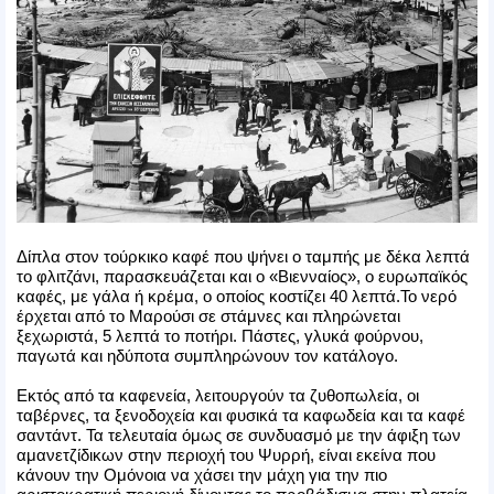
Δίπλα στον τούρκικο καφέ που ψήνει ο ταμπής με δέκα λεπτά
το φλιτζάνι, παρασκευάζεται και ο «Βιενναίος», ο ευρωπαϊκός
καφές, με γάλα ή κρέμα, ο οποίος κοστίζει 40 λεπτά.Το νερό
έρχεται από το Μαρούσι σε στάμνες και πληρώνεται
ξεχωριστά, 5 λεπτά το ποτήρι. Πάστες, γλυκά φούρνου,
παγωτά και ηδύποτα συμπληρώνουν τον κατάλογο.
Εκτός από τα καφενεία, λειτουργούν τα ζυθοπωλεία, οι
ταβέρνες, τα ξενοδοχεία και φυσικά τα καφωδεία και τα καφέ
σαντάντ. Τα τελευταία όμως σε συνδυασμό με την άφιξη των
αμανετζίδικων στην περιοχή του Ψυρρή, είναι εκείνα που
κάνουν την Ομόνοια να χάσει την μάχη για την πιο