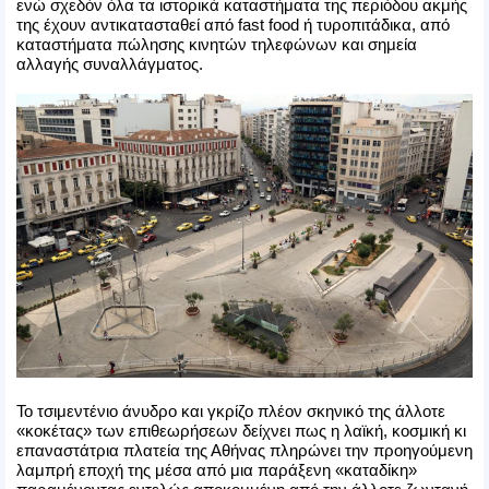
ενώ σχεδόν όλα τα ιστορικά καταστήματα της περιόδου ακμής
της έχουν αντικατασταθεί από fast food ή τυροπιτάδικα, από
καταστήματα πώλησης κινητών τηλεφώνων και σημεία
αλλαγής συναλλάγματος.
Το τσιμεντένιο άνυδρο και γκρίζο πλέον σκηνικό της άλλοτε
«κοκέτας» των επιθεωρήσεων δείχνει πως η λαϊκή, κοσμική κι
επαναστάτρια πλατεία της Αθήνας πληρώνει την προηγούμενη
λαμπρή εποχή της μέσα από μια παράξενη «καταδίκη»