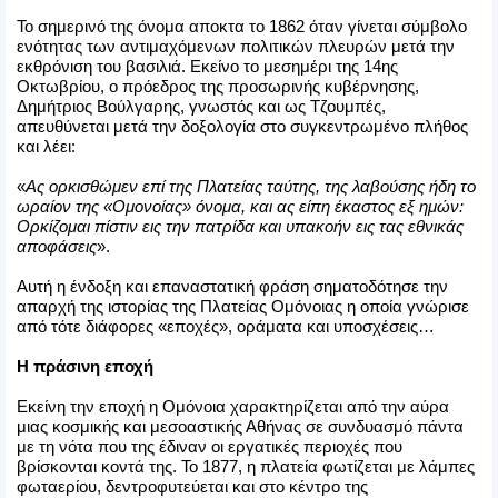
Το σημερινό της όνομα αποκτα το 1862 όταν γίνεται σύμβολο
ενότητας των αντιμαχόμενων πολιτικών πλευρών μετά την
εκθρόνιση του βασιλιά. Εκείνο το μεσημέρι της 14ης
Οκτωβρίου, ο πρόεδρος της προσωρινής κυβέρνησης,
Δημήτριος Βούλγαρης, γνωστός και ως Τζουμπές,
απευθύνεται μετά την δοξολογία στο συγκεντρωμένο πλήθος
και λέει:
«
Ας ορκισθώμεν επί της Πλατείας ταύτης, της λαβούσης ήδη το
ωραίον της «Ομονοίας» όνομα, και ας είπη έκαστος εξ ημών:
Ορκίζομαι πίστιν εις την πατρίδα και υπακοήν εις τας εθνικάς
αποφάσεις
».
Αυτή η ένδοξη και επαναστατική φράση σηματοδότησε την
απαρχή της ιστορίας της Πλατείας Ομόνοιας η οποία γνώρισε
από τότε διάφορες «εποχές», οράματα και υποσχέσεις…
Η πράσινη εποχή
Εκείνη την εποχή η Ομόνοια χαρακτηρίζεται από την αύρα
μιας κοσμικής και μεσοαστικής Αθήνας σε συνδυασμό πάντα
με τη νότα που της έδιναν οι εργατικές περιοχές που
βρίσκονται κοντά της. Το 1877, η πλατεία φωτίζεται με λάμπες
φωταερίου, δεντροφυτεύεται και στο κέντρο της