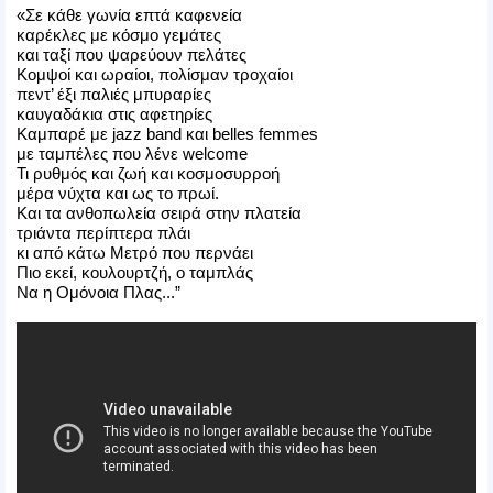
«Σε κάθε γωνία επτά καφενεία
καρέκλες με κόσμο γεμάτες
και ταξί που ψαρεύουν πελάτες
Κομψοί και ωραίοι, πολίσμαν τροχαίοι
πεντ’ έξι παλιές μπυραρίες
καυγαδάκια στις αφετηρίες
Καμπαρέ με jazz band και belles femmes
με ταμπέλες που λένε welcome
Τι ρυθμός και ζωή και κοσμοσυρροή
μέρα νύχτα και ως το πρωί.
Και τα ανθοπωλεία σειρά στην πλατεία
τριάντα περίπτερα πλάι
κι από κάτω Μετρό που περνάει
Πιο εκεί, κουλουρτζή, ο ταμπλάς
Να η Ομόνοια Πλας...”