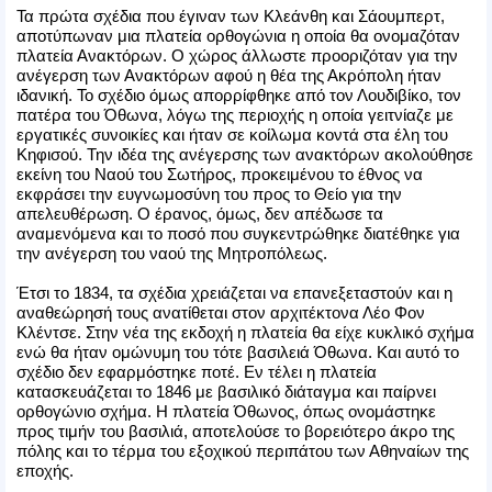
Τα πρώτα σχέδια που έγιναν των Κλεάνθη και Σάουμπερτ,
αποτύπωναν μια πλατεία ορθογώνια η οποία θα ονομαζόταν
πλατεία Ανακτόρων. Ο χώρος άλλωστε προοριζόταν για την
ανέγερση των Ανακτόρων αφού η θέα της Ακρόπολη ήταν
ιδανική. Το σχέδιο όμως απορρίφθηκε από τον Λουδιβίκο, τον
πατέρα του Όθωνα, λόγω της περιοχής η οποία γειτνίαζε με
εργατικές συνοικίες και ήταν σε κοίλωμα κοντά στα έλη του
Κηφισού. Την ιδέα της ανέγερσης των ανακτόρων ακολούθησε
εκείνη του Ναού του Σωτήρος, προκειμένου το έθνος να
εκφράσει την ευγνωμοσύνη του προς το Θείο για την
απελευθέρωση. Ο έρανος, όμως, δεν απέδωσε τα
αναμενόμενα και το ποσό που συγκεντρώθηκε διατέθηκε για
την ανέγερση του ναού της Μητροπόλεως.
Έτσι το 1834, τα σχέδια χρειάζεται να επανεξεταστούν και η
αναθεώρησή τους ανατίθεται στον αρχιτέκτονα Λέο Φον
Κλέντσε. Στην νέα της εκδοχή η πλατεία θα είχε κυκλικό σχήμα
ενώ θα ήταν ομώνυμη του τότε βασιλειά Όθωνα. Και αυτό το
σχέδιο δεν εφαρμόστηκε ποτέ. Εν τέλει η πλατεία
κατασκευάζεται το 1846 με βασιλικό διάταγμα και παίρνει
ορθογώνιο σχήμα. Η πλατεία Όθωνος, όπως ονομάστηκε
προς τιμήν του βασιλιά, αποτελούσε το βορειότερο άκρο της
πόλης και το τέρμα του εξοχικού περιπάτου των Αθηναίων της
εποχής.