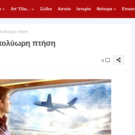
α
Απ' Όλα...
Ζώδια
Αστεία
Ιστορία
Νεότερα
Επικοι
 πολύωρη πτήση
 πολύωρη πτήση
0