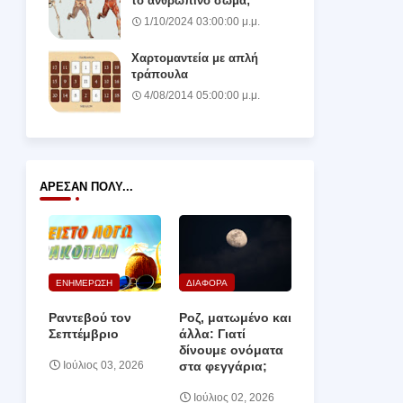
το ανθρώπινο σώμα;
1/10/2024 03:00:00 μ.μ.
Χαρτομαντεία με απλή
τράπουλα
4/08/2014 05:00:00 μ.μ.
ΆΡΕΣΑΝ ΠΟΛΎ...
ΕΝΗΜΕΡΩΣΗ
ΔΙΑΦΟΡΑ
Ραντεβού τον
Ροζ, ματωμένο και
Σεπτέμβριο
άλλα: Γιατί
δίνουμε ονόματα
στα φεγγάρια;
Ιούλιος 03, 2026
Ιούλιος 02, 2026