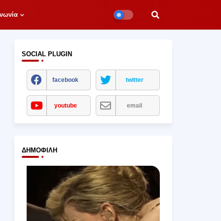
νωνία
SOCIAL PLUGIN
facebook
twitter
youtube
email
ΔΗΜΟΦΙΛΉ