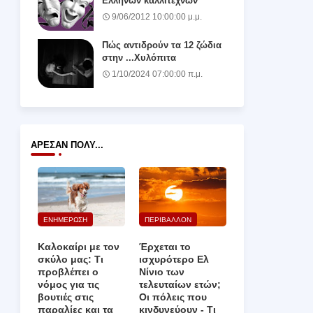
Ελλήνων καλλιτεχνών
9/06/2012 10:00:00 μ.μ.
Πώς αντιδρούν τα 12 ζώδια
στην ...Χυλόπιτα
1/10/2024 07:00:00 π.μ.
ΆΡΕΣΑΝ ΠΟΛΎ...
ΕΝΗΜΕΡΩΣΗ
ΠΕΡΙΒΑΛΛΟΝ
Καλοκαίρι με τον
Έρχεται το
σκύλο μας: Τι
ισχυρότερο Ελ
προβλέπει ο
Νίνιο των
νόμος για τις
τελευταίων ετών;
βουτιές στις
Οι πόλεις που
παραλίες και τα
κινδυνεύουν ‑ Τι