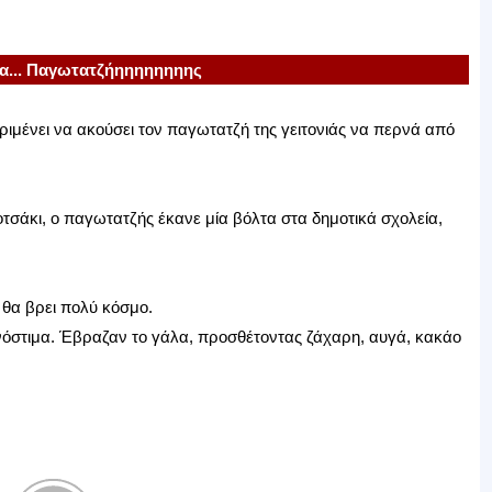
... Παγωτατζήηηηηηηηης
ιμένει να ακούσει τον παγωτατζή της γειτονιάς να περνά από
τσάκι, ο παγωτατζής έκανε μία βόλτα στα δημοτικά σχολεία,
 θα βρει πολύ κόσμο.
νόστιμα. Έβραζαν το γάλα, προσθέτοντας ζάχαρη, αυγά, κακάο