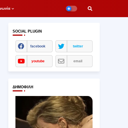
νωνία
SOCIAL PLUGIN
facebook
twitter
youtube
email
ΔΗΜΟΦΙΛΉ