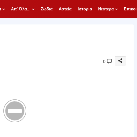
α
Απ' Όλα...
Ζώδια
Αστεία
Ιστορία
Νεότερα
Επικοι
.
0