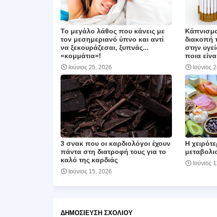
Το μεγάλο λάθος που κάνεις με
Κάπνισμα
τον μεσημεριανό ύπνο και αντί
διακοπή τ
να ξεκουράζεσαι, ξυπνάς...
στην υγεί
«κομμάτια»!
ποια είνα
Ιούνιος 25, 2026
Ιούνιος 
3 σνακ που οι καρδιολόγοι έχουν
Η χειρότε
πάντα στη διατροφή τους για το
μεταβολι
καλό της καρδιάς
Ιούνιος 1
Ιούνιος 15, 2026
ΔΗΜΟΣΊΕΥΣΗ ΣΧΟΛΊΟΥ