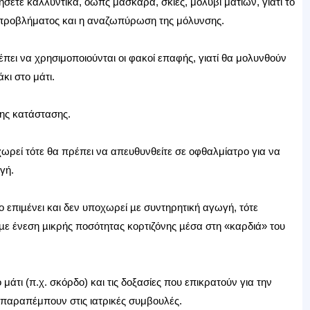
σετε καλλυντικά, όωπς μάσκαρα, σκιές, μολύβι ματιών, γιατί το
υ προβλήματος και η αναζωπύρωση της μόλυνσης.
έπει να χρησιμοποιούνται οι φακοί επαφής, γιατί θα μολυνθούν
κι στο μάτι.
ης κατάστασης.
χωρεί τότε θα πρέπει να απευθυνθείτε σε οφθαλμίατρο για να
γή.
ο επιµένει και δεν υποχωρεί µε συντηρητική αγωγή, τότε
µε ένεση µικρής ποσότητας κορτιζόνης µέσα στη «καρδιά» του
 μάτι (π.χ. σκόρδο) και τις δοξασίες που επικρατούν για την
ι παραπέμπουν στις ιατρικές συμβουλές.