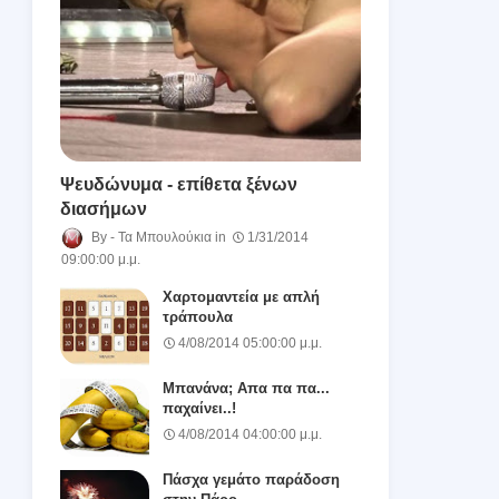
Ψευδώνυμα - επίθετα ξένων
διασήμων
Τα Μπουλούκια
1/31/2014
09:00:00 μ.μ.
Χαρτομαντεία με απλή
τράπουλα
4/08/2014 05:00:00 μ.μ.
Μπανάνα; Απα πα πα...
παχαίνει..!
4/08/2014 04:00:00 μ.μ.
Πάσχα γεμάτο παράδοση