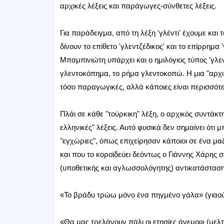
αρχικές λέξεις και παράγωγες-σύνθετες λέξεις.
Για παράδειγμα, από τη λέξη 'γλέντι' έχουμε και 
δίνουν το επίθετο 'γλεντζέδικος' και το επίρρημα 
Μπαμπινιώτη υπάρχει και ο ημιλόγιος τύπος 'γλεν
γλεντοκόπημα, το ρήμα γλεντοκοπώ. Η μια "αρχικ
τόσο παραγωγικές, αλλά κάποιες είναι περισσότ
Πλάι σε κάθε "τούρκικη" λέξη, ο αρχικός συντάκτ
ελληνικές" λέξεις. Αυτό φυσικά δεν σημαίνει ότι μ
"εγχώριες", όπως επιχείρησαν κάποιοι σε ένα μα
και που το κοροϊδεύει δεόντως ο Γιάννης Χάρης 
(υποθετικής και αγλωσσολόγητης) αντικατάσταση
«Το βράδυ τρώω μόνο ένα πηγμένο γάλα» (γιαού
«Θα μας τρελάνουν πάλι οι ετησίες άνεμοι» (μελτ