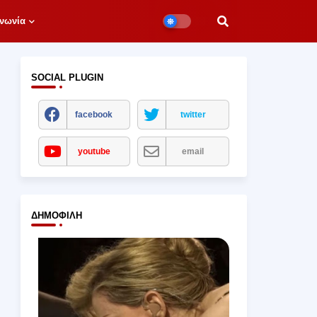
νωνία
SOCIAL PLUGIN
facebook
twitter
youtube
email
ΔΗΜΟΦΙΛΉ