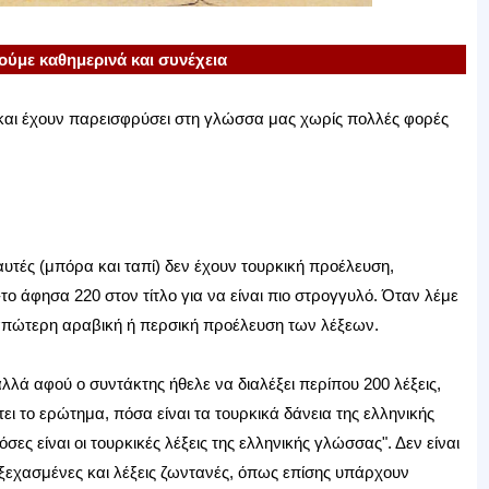
ούμε καθημερινά και συνέχεια
ς και έχουν παρεισφρύσει στη γλώσσα μας χωρίς πολλές φορές
αυτές (μπόρα και ταπί) δεν έχουν τουρκική προέλευση,
το άφησα 220 στον τίτλο για να είναι πιο στρογγυλό. Όταν λέμε
 απώτερη αραβική ή περσική προέλευση των λέξεων.
λλά αφού ο συντάκτης ήθελε να διαλέξει περίπου 200 λέξεις,
ι το ερώτημα, πόσα είναι τα τουρκικά δάνεια της ελληνικής
σες είναι οι τουρκικές λέξεις της ελληνικής γλώσσας". Δεν είναι
ς ξεχασμένες και λέξεις ζωντανές, όπως επίσης υπάρχουν