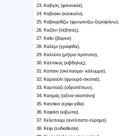
23. Καβγάς (φιλονικία),
24. Καβούκι (καύκαλο),
25. Καβουρδίζω (φρυγανίζω-ξεροψήνω),
26. Καζάνι (λέβητας),
27. Καΐκι (βάρκα)
28. Καλέμι (γραφίδα),
29. Καλούπι (μήτρα-πρότυπο),
30. Κάλπικος (κίβδηλος),
31. Καπάκι (σκέπασμα- κάλυμμα),
32. Καραούλι (φρουρά-σκοπιά),
33. Καρπούζι (υδροπέπων),
34. Κασμάς (αξίνα-σκαπάνη)
35. Κατσίκα (ερίφι-γίδα)
36. Καφάσι (κιβώτιο),
37. Κελεπούρι (ανέλπιστο εύρημα)
38. Κέφι (ευδιαθεσία)