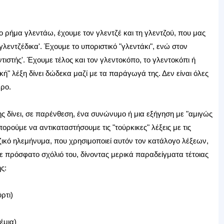
το ρήμα γλεντάω, έχουμε τον γλεντζέ και τη γλεντζού, που μας
'γλεντζέδικα'. Έχουμε το υποριστικό "γλεντάκι", ενώ στον
τιστής'. Έχουμε τέλος και τον γλεντοκόπο, το γλεντοκόπι ή
ή" λέξη δίνει δώδεκα μαζί με τα παράγωγά της. Δεν είναι όλες
ερο.
ης δίνει, σε παρένθεση, ένα συνώνυμο ή μια εξήγηση με "αμιγώς
πορούμε να αντικαταστήσουμε τις "τούρκικες" λέξεις με τις
ζικό ηλεμήνυμα, που χρησιμοποιεί αυτόν τον κατάλογο λέξεων,
σε πρόσφατο σχόλιό του, δίνοντας μερικά παραδείγματα τέτοιας
ς:
ρτι)
έμια)