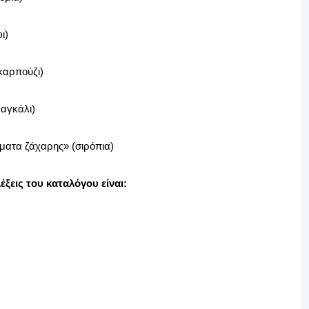
ι)
(καρπούζι)
αγκάλι)
ύματα ζάχαρης» (σιρόπια)
έξεις του καταλόγου είναι: