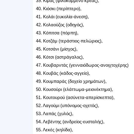
39. Κιμάς (ψιλοκομμένο κρέας),
40. Κιόσκι (περίπτερο),
41. Κολάι (ευκολία-άνεση),
42. Κολαούζος (οδηγός),
43. Κόπιτσα (πόρπη),
44. Κοτζάμ (τεράστιος-πελώριος),
45. Κοτσάνι (μίσχος),
46. Κότσι (αστράγαλος),
47. Κουβαρντάς (γενναιόδωρος-ανοιχτοχέρης)
48. Κουβάς (κάδος-αγγείο),
49. Κουμπαράς (δοχείο χρημάτων),
50. Κουσούρι (ελάττωμα-μειονέκτημα),
51. Κουτουρού (ασύνετα-απερίσκεπτα),
52. Λαγούμι (υπόνομος-οχετός),
53. Λαπάς (χυλός),
54. Λεβέντης (ανδρείος-ευσταλής),
55. Λεκές (κηλίδα),