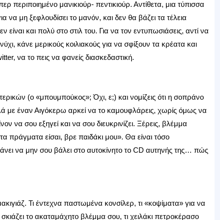
ερ περιποιημένο μανικιούρ- πεντικιούρ. Αντίθετα, μια τύπισσα
ια να μη ξεφλουδίσει το μανόν, και δεν θα βάζει τα τέλεια
 είναι και πολύ στο στιλ του. Για να τον εντυπωσιάσεις, αντί να
ύχι, κάνε μερικούς κοιλιακούς για να σφίξουν τα κρέατα και
ter, να το πεις να φανείς διασκεδαστική.
ερικών (ο «μπουμπούκος»; Όχι, ε;) και νομίζεις ότι η σοπράνο
ά με έναν Αιγόκερω αρκεί να το καμουφλάρεις, χωρίς όμως να
ον να σου εξηγεί και να σου διευκρινίζει. Ξέρεις, βλέμμα
 πράγματα είσαι, βρε παιδάκι μου». Θα είναι τόσο
τάνει να μην σου βάλει στο αυτοκίνητο το CD αυτηνής της… πώς
μακιγιάζ. Τι έντεχνα παστωμένα κονσίλερ, τι «κοψίματα» για να
 σκιάζει το ακαταμάχητο βλέμμα σου, τι χειλάκι πετροκέρασο