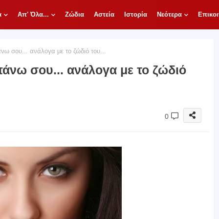
α
Απ' Όλα...
Ζώδια
Αστεία
Ιστορία
Νεότερα
Επικοι
ω σου... ανάλογα με το ζώδιό του...
πάνω σου... ανάλογα με το ζώδιό
0