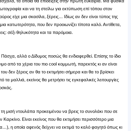
άσχαλα, τα οποία θα επιδείξεις στην πρώτη ευκαιρία. Μα φυσικά
φωτογραφία και να τη στείλω για εκτύπωση επί τόπου στον
Ταύρος είχε μια σκασίλα, ξέρεις… Ιδίως αν δεν είναι τύπος της
μια κατωτερότητα, που δεν προοιωνίζει τίποτα καλό. Αντίθετα,
εις: σέξι θηλυκότητα και τα παρόμοια.
Πάσχα, αλλά ο Δίδυμος ποσώς θα ενδιαφερθεί. Επίσης το ίδιο
ιμο από τα χέρια του πιο cool κομμωτή, παρεκτός κι αν είναι
ου δεν ξέρεις αν θα το εκτιμήσει σήμερα και θα το βρίσκει
πό τα μαλλιά, εκείνος θα μετρήσει τις εγκεφαλικές λειτουργίες
οσκάς.
ι τη μισή ντουλάπα προκειμένου να βρεις το συνολάκι που σε
 Καρκίνο. Είναι εκείνος που θα εκτιμήσει περισσότερο μια
α…), η οποία αφενός δείχνει να εκτιμά το καλό φαγητό όπως κι