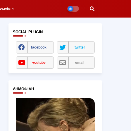
νωνία
SOCIAL PLUGIN
facebook
twitter
youtube
email
ΔΗΜΟΦΙΛΉ