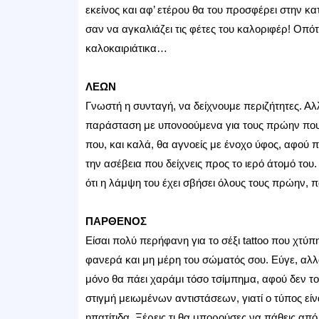
εκείνος και αφ’ ετέρου θα του προσφέρει στην κα
σαν να αγκαλιάζει τις φέτες του καλοριφέρ! Οπό
καλοκαιριάτικα…
ΛΕΩΝ
Γνωστή η συνταγή, να δείχνουμε περιζήτητες. Αλλ
παράσταση με υπονοούμενα για τους πρώην που 
που, και καλά, θα αγνοείς με ένοχο ύφος, αφού 
την ασέβεια που δείχνεις προς το ιερό άτομό του.
ότι η λάμψη του έχει σβήσει όλους τους πρώην, 
ΠΑΡΘΕΝΟΣ
Είσαι πολύ περήφανη για το σέξι tattoo που χτύπ
φανερά και μη μέρη του σώματός σου. Εύγε, αλλ
μόνο θα πάει χαράμι τόσο τσίμπημα, αφού δεν τον
στιγμή μειωμένων αντιστάσεων, γιατί ο τύπος είν
ηπατίτιδα. Ξέρεις τι θα μπορούσες να πάθεις απ