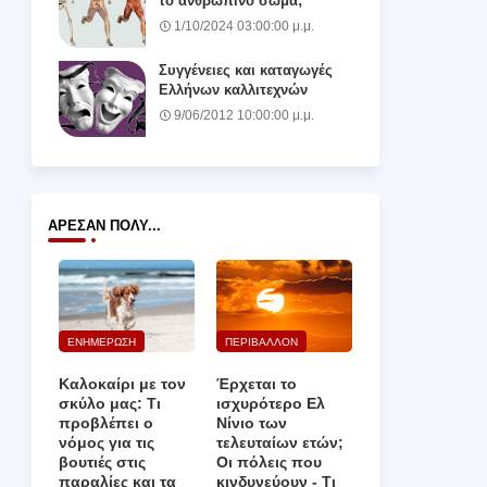
το ανθρώπινο σώμα;
1/10/2024 03:00:00 μ.μ.
Συγγένειες και καταγωγές
Ελλήνων καλλιτεχνών
9/06/2012 10:00:00 μ.μ.
ΆΡΕΣΑΝ ΠΟΛΎ...
ΕΝΗΜΕΡΩΣΗ
ΠΕΡΙΒΑΛΛΟΝ
Καλοκαίρι με τον
Έρχεται το
σκύλο μας: Τι
ισχυρότερο Ελ
προβλέπει ο
Νίνιο των
νόμος για τις
τελευταίων ετών;
βουτιές στις
Οι πόλεις που
παραλίες και τα
κινδυνεύουν ‑ Τι