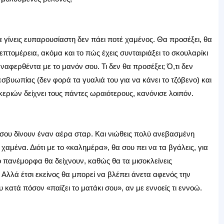
α γίνεις ευπαρουσίαστη δεν πάει ποτέ χαμένος. Θα προσέξει, θα
επτομέρεια, ακόμα και το πώς έχεις συνταιριάξει το σκουλαρίκι
ναφερθέντα με το μανόν σου. Τι δεν θα προσέξει; Ό,τι δεν
βυωπίας (δεν φορά τα γυαλιά του για να κάνει το τζόβενο) και
ριών δείχνει τους πάντες ωραιότερους, κανόνισε λοιπόν.
 σου δίνουν έναν αέρα σταρ. Και νιώθεις πολύ ανεβασμένη
αμένα. Διότι με το «καλημέρα», θα σου πει να τα βγάλεις, για
 πανέμορφα θα δείχνουν, καθώς θα τα μισοκλείνεις
 Αλλά έτσι εκείνος θα μπορεί να βλέπει άνετα αφενός την
κατά πόσον «παίζει το ματάκι σου», αν με εννοείς τι εννοώ.