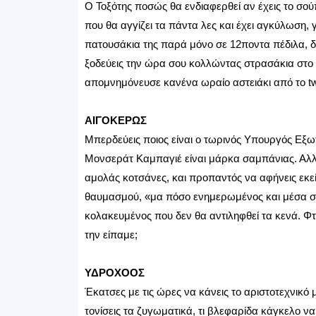
Ο Τοξότης ποσώς θα ενδιαφερθεί αν έχεις το σούπ
που θα αγγίζει τα πάντα λες και έχει αγκύλωση, γ
πατουσάκια της παρά μόνο σε 12ποντα πέδιλα, δεν
ξοδεύεις την ώρα σου κολλώντας στρασάκια στο ν
απομνημόνευσε κανένα ωραίο αστειάκι από το twit
ΑΙΓΟΚΕΡΩΣ
Μπερδεύεις ποιος είναι ο τωρινός Υπουργός Εξωτ
Μονσεράτ Καμπαγιέ είναι μάρκα σαμπάνιας. Αλλ
αμολάς κοτσάνες, και προπαντός να αφήνεις εκείν
θαυμασμού, «μα πόσο ενημερωμένος και μέσα στα
κολακευμένος που δεν θα αντιληφθεί τα κενά. Φ
την είπαμε;
ΥΔΡΟΧΟΟΣ
Έκατσες με τις ώρες να κάνεις το αριστοτεχνικό 
τονίσεις τα ζυγωματικά, τι βλεφαρίδα κάγκελο να