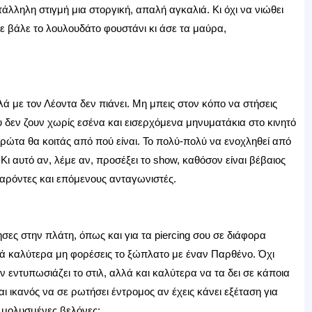
τάλληλη στιγμή μια στοργική, απαλή αγκαλιά. Κι όχι να νιώθει
τε βάλε το λουλουδάτο φουστάνι κι άσε τα μαύρα,
ά με τον Λέοντα δεν πιάνει. Μη μπεις στον κόπο να στήσεις
δεν ζουν χωρίς εσένα και εισερχόμενα μηνυματάκια στο κινητό
πρώτα θα κοιτάς από πού είναι. Το πολύ-πολύ να ενοχληθεί από
 Κι αυτό αν, λέμε αν, προσέξει το show, καθόσον είναι βέβαιος
παρόντες και επόμενους ανταγωνιστές.
ησες στην πλάτη, όπως και για τα piercing σου σε διάφορα
ά καλύτερα μη φορέσεις το ξώπλατο με έναν Παρθένο. Όχι
 εντυπωσιάζει το στιλ, αλλά και καλύτερα να τα δει σε κάποια
αι ικανός να σε ρωτήσει έντρομος αν έχεις κάνει εξέταση για
ό μολυσμένες βελόνες;