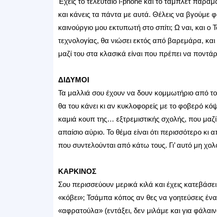
Έχεις το τελευταίο i-phone και το τάμπλετ παραμ
και κάνεις τα πάντα με αυτά. Θέλεις να βγούμε 
καινούργιο μου εκτυπωτή στο σπίτι; Ω ναι, και ο 
τεχνολογίας, θα νιώσει εκτός από βαρεμάρα, και 
μαζί του στα κλασικά είναι που πρέπει να ποντάρ
ΔΙΔΥΜΟΙ
Τα μαλλιά σου έχουν να δουν κομμωτήριο από το 
θα του κάνει κι αν κυκλοφορείς με το φοβερό κόψ
καμιά κουπ της… εξτρεμιστικής σχολής, που μαζί τ
απαίσιο αύριο. Το θέμα είναι ότι περισσότερο κι α
που συντελούνται από κάτω τους. Γι’ αυτό μη χολ
ΚΑΡΚΙΝΟΣ
Σου περισσεύουν μερικά κιλά και έχεις κατεβάσε
«κόβει»; Τσάμπα κόπος αν θες να γοητεύσεις έναν
«αφρατούλα» (εντάξει, δεν μιλάμε και για φάλαιν