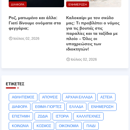
ΔΙΑΦΟΡΑ
ΕΝΗΜΕΡΩΣΗ
Ροζ, ματωμένο και άλλα:
Καλοκαίρι με τον σκύλο
Γιατί δίνουμε ονόματα στα
μας: Τι προβλέπει ο νόμος
φεγγάρια;
για τις βουτιές στις
παραλίες και τα ταξίδια με
πλοίο – Όλες οι
Ιούλιος 02, 2026
υποχρεώσεις των
ιδιοκτητών!
Ιούλιος 02, 2026
ΕΤΙΚΈΤΕΣ
ΑΘΛΗΤΙΣΜΟΣ
ΑΠΟΨΕΙΣ
ΑΡΧΑΙΑ ΕΛΛΑΔΑ
ΑΣΤΕΙΑ
ΔΙΑΦΟΡΑ
ΕΘΙΜΑ-ΓΙΟΡΤΕΣ
ΕΛΛΑΔΑ
ΕΝΗΜΕΡΩΣΗ
ΕΠΙΣΤΗΜΗ
ΖΩΔΙΑ
ΙΣΤΟΡΙΑ
ΚΑΛΛΙΤΕΧΝΕΣ
ΚΟΙΝΩΝΙΑ
ΚΟΣΜΟΣ
ΟΙΚΟΝΟΜΙΑ
ΠΑΙΔΙ