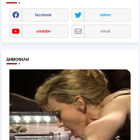
facebook
twitter
youtube
email
ΔΗΜΟΦΙΛΉ