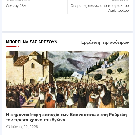
Δεν buy άλλο...
Οι πρώτες εικόνες από το σίριαλ του
ter
atsa
Λαζόπουλου
pp
ΜΠΟΡΕΊ ΝΑ ΣΑΣ ΑΡΈΣΟΥΝ
Εμφάνιση περισσότερων
Η σημαντικότερη επιτυχία των Επαναστατών στη Ρούμελη
τον πρώτο χρόνο του Αγώνα
Ιούνιος 29, 2026