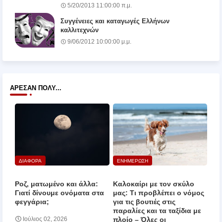
5/20/2013 11:00:00 π.μ.
Συγγένειες και καταγωγές Ελλήνων
καλλιτεχνών
9/06/2012 10:00:00 μ.μ.
ΆΡΕΣΑΝ ΠΟΛΎ...
ΔΙΑΦΟΡΑ
ΕΝΗΜΕΡΩΣΗ
Ροζ, ματωμένο και άλλα:
Καλοκαίρι με τον σκύλο
Γιατί δίνουμε ονόματα στα
μας: Τι προβλέπει ο νόμος
φεγγάρια;
για τις βουτιές στις
παραλίες και τα ταξίδια με
πλοίο – Όλες οι
Ιούλιος 02, 2026