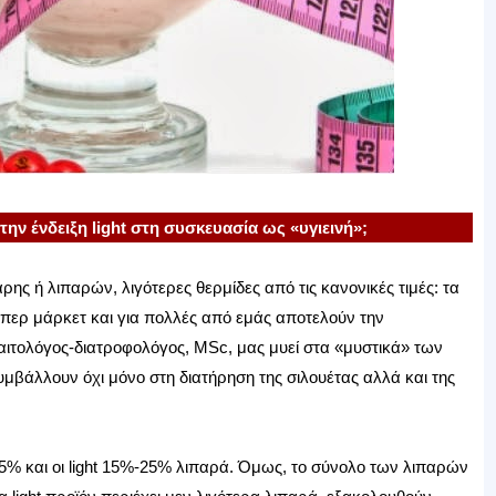
ην ένδειξη light στη συσκευασία ως «υγιεινή»;
ρης ή λιπαρών, λιγότερες θερμίδες από τις κανονικές τιμές: τα
ύπερ μάρκετ και για πολλές από εμάς αποτελούν την
ιτολόγος-διατροφολόγος, MSc, μας μυεί στα «μυστικά» των
υμβάλλουν όχι μόνο στη διατήρηση της σιλουέτας αλλά και της
5% και οι light 15%-25% λιπαρά. Όμως, το σύνολο των λιπαρών