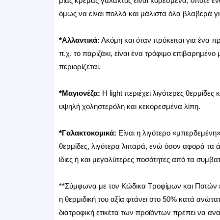
μιας κρέμας γάλακτος είναι κορεσμένα, οπότε ένα
όμως να είναι πολλά και μάλιστα όλα βλαβερά γι
*Αλλαντικά:
Ακόμη και όταν πρόκειται για ένα πρ
π.χ. το παριζάκι, είναι ένα τρόφιμο επιβαρημέν
περιορίζεται.
*Μαγιονέζα:
Η light περιέχει λιγότερες θερμίδες
υψηλή χοληστερόλη και κεκορεσμένα λίπη.
*Γαλακτοκομικά:
Είναι η λιγότερο «μπερδεμένη» 
θερμίδες, λιγότερα λιπαρά, ενώ όσον αφορά τα ά
ίδιες ή και μεγαλύτερες ποσότητες από τα συμβατ
**Σύμφωνα με τον Κώδικα Τροφίμων και Ποτών έν
η θερμιδική του αξία φτάνει στο 50% κατά ανώτατο
διατροφική ετικέτα των προϊόντων πρέπει να ανα