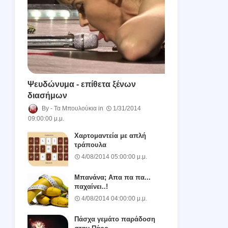
Ψευδώνυμα - επίθετα ξένων
διασήμων
Τα Μπουλούκια
1/31/2014
09:00:00 μ.μ.
Χαρτομαντεία με απλή
τράπουλα
4/08/2014 05:00:00 μ.μ.
Μπανάνα; Απα πα πα...
παχαίνει..!
4/08/2014 04:00:00 μ.μ.
Πάσχα γεμάτο παράδοση