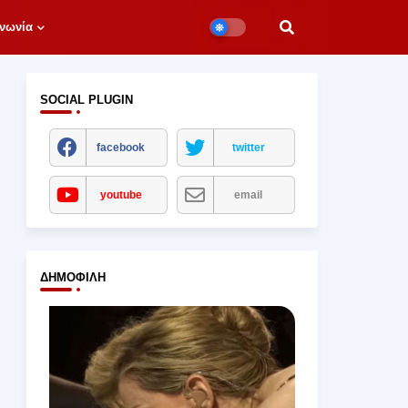
νωνία
SOCIAL PLUGIN
facebook
twitter
youtube
email
ΔΗΜΟΦΙΛΉ