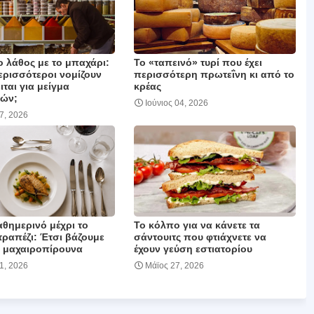
ο λάθος με το μπαχάρι:
Το «ταπεινό» τυρί που έχει
περισσότεροι νομίζουν
περισσότερη πρωτεΐνη κι από το
ιται για μείγμα
κρέας
ών;
Ιούνιος 04, 2026
17, 2026
θημερινό μέχρι το
Το κόλπο για να κάνετε τα
τραπέζι: Έτσι βάζουμε
σάντουιτς που φτιάχνετε να
 μαχαιροπίρουνα
έχουν γεύση εστιατορίου
01, 2026
Μάϊος 27, 2026