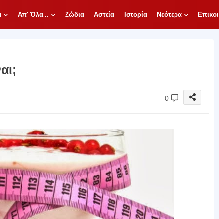
α
Απ' Όλα...
Ζώδια
Αστεία
Ιστορία
Νεότερα
Επικοι
αι;
0