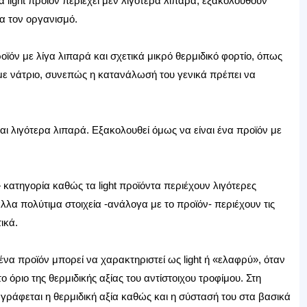
 light προϊόν περιέχει μεν λιγότερα λιπαρά, εξακολουθούν
α τον οργανισμό.
οϊόν με λίγα λιπαρά και σχετικά μικρό θερμιδικό φορτίο, όπως
ο με νάτριο, συνεπώς η κατανάλωσή του γενικά πρέπει να
 και λιγότερα λιπαρά. Εξακολουθεί όμως να είναι ένα προϊόν με
κατηγορία καθώς τα light προϊόντα περιέχουν λιγότερες
λλα πολύτιμα στοιχεία -ανάλογα με το προϊόν- περιέχουν τις
ικά.
α προϊόν μπορεί να χαρακτηριστεί ως light ή «ελαφρύ», όταν
 όριο της θερμιδικής αξίας του αντίστοιχου τροφίμου. Στη
γράφεται η θερμιδική αξία καθώς και η σύστασή του στα βασικά