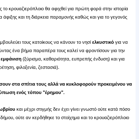
ς το κρουαζιερόπλοιο θα αφιχθεί για πρώτη φορά στην ιστορία
ώρα άφιξης και τη διάρκεια παραμονής καθώς και για το γεγονός
μβουλεύει τους κατοίκους να κάνουν το νησί
ελκυστικό
για να
ώντας ένα βήμα παραπέρα τους καλεί να φροντίσουν για την
ς
εμφάνιση
(ξύρισμα, καθαριότητα, ευπρεπής ένδυση) και για
έτηση, φιλοξενία, ζεστασιά).
τσουν στα σπίτια τους αλλά να κυκλοφορούν προκειμένου να
τύπωση ενός τόπου "έρημου".
ωβρίου
και μέχρι στιγμής δεν έχει γίνει γνωστό ούτε κατά πόσο
 δήμου, ούτε αν κερδήθηκε το στοίχημα και το κρουαζιερόπλοιο