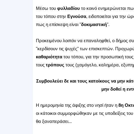
Μέσω του
φυλλαδίου
το κοινό ενημερώνεται πω
του τόπου στην
Εγνούσα
, ειδοποιείται για την 
πως η επίσκεψη είναι "
δοκιμαστική
".
Προκειμένου λοιπόν να επαναληφθεί, ο δήμος συ
"κερδίσουν τις ψυχές" των επισκεπτών. Προχωρ
καθαριότητα
του τόπου, για την προσωπική του
τους
τρόπους
τους (χαμόγελο, καλημέρα, εξυπηρ
Συμβουλεύει δε και τους κατοίκους να μην κά
μην δοθεί η εν
Η ημερομηνία της άφιξης στο νησί ήταν η
8η Οκτ
οι κάτοικοι συμμορφώθηκαν με τις υποδείξεις του
θα ξαναπεράσει...