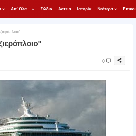
α
Απ' Όλα...
Ζώδια
Αστεία
Ιστορία
Νεότερα
Επικοι
ζιερόπλοιο"
ζιερόπλοιο"
0