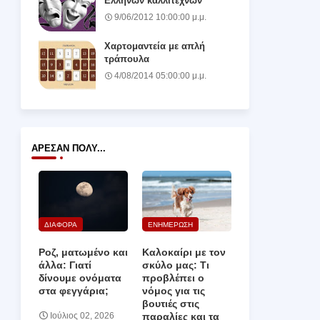
Ελλήνων καλλιτεχνών
9/06/2012 10:00:00 μ.μ.
Χαρτομαντεία με απλή
τράπουλα
4/08/2014 05:00:00 μ.μ.
ΆΡΕΣΑΝ ΠΟΛΎ...
ΔΙΑΦΟΡΑ
ΕΝΗΜΕΡΩΣΗ
Ροζ, ματωμένο και
Καλοκαίρι με τον
άλλα: Γιατί
σκύλο μας: Τι
δίνουμε ονόματα
προβλέπει ο
στα φεγγάρια;
νόμος για τις
βουτιές στις
παραλίες και τα
Ιούλιος 02, 2026