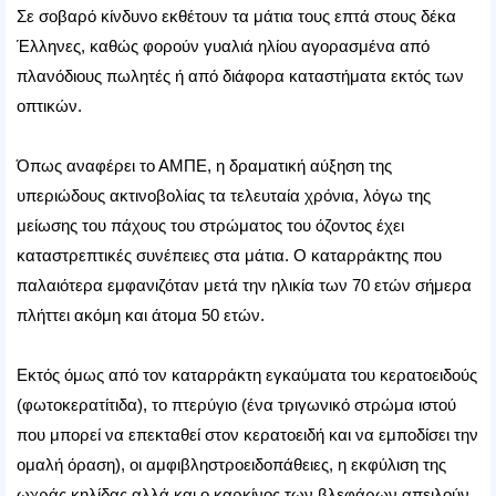
Σε σοβαρό κίνδυνο εκθέτουν τα μάτια τους επτά στους δέκα
Έλληνες, καθώς φορούν γυαλιά ηλίου αγορασμένα από
πλανόδιους πωλητές ή από διάφορα καταστήματα εκτός των
οπτικών.
Όπως αναφέρει το ΑΜΠΕ, η δραματική αύξηση της
υπεριώδους ακτινοβολίας τα τελευταία χρόνια, λόγω της
μείωσης του πάχους του στρώματος του όζοντος έχει
καταστρεπτικές συνέπειες στα μάτια. Ο καταρράκτης που
παλαιότερα εμφανιζόταν μετά την ηλικία των 70 ετών σήμερα
πλήττει ακόμη και άτομα 50 ετών.
Εκτός όμως από τον καταρράκτη εγκαύματα του κερατοειδούς
(φωτοκερατίτιδα), το πτερύγιο (ένα τριγωνικό στρώμα ιστού
που μπορεί να επεκταθεί στον κερατοειδή και να εμποδίσει την
ομαλή όραση), οι αμφιβληστροειδοπάθειες, η εκφύλιση της
ωχράς κηλίδας αλλά και ο καρκίνος των βλεφάρων απειλούν