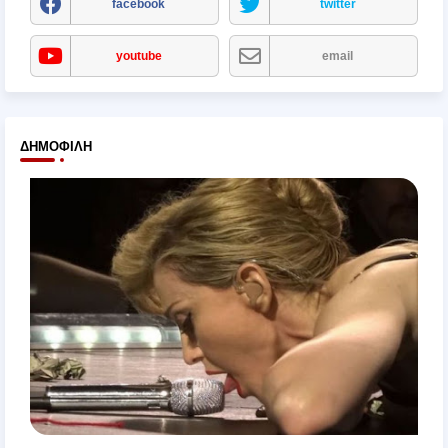
facebook
twitter
youtube
email
ΔΗΜΟΦΙΛΉ