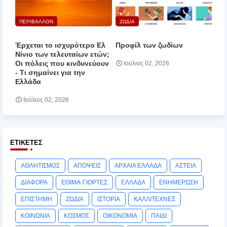
ΠΕΡΙΒΑΛΛΟΝ
ΖΩΔΙΑ
Έρχεται το ισχυρότερο Ελ
Προφίλ των ζωδίων
Νίνιο των τελευταίων ετών;
Οι πόλεις που κινδυνεύουν
Ιούλιος 02, 2026
‑ Τι σημαίνει για την
Ελλάδα
Ιούλιος 02, 2026
ΕΤΙΚΈΤΕΣ
ΑΘΛΗΤΙΣΜΟΣ
ΑΠΟΨΕΙΣ
ΑΡΧΑΙΑ ΕΛΛΑΔΑ
ΑΣΤΕΙΑ
ΔΙΑΦΟΡΑ
ΕΘΙΜΑ-ΓΙΟΡΤΕΣ
ΕΛΛΑΔΑ
ΕΝΗΜΕΡΩΣΗ
ΕΠΙΣΤΗΜΗ
ΖΩΔΙΑ
ΙΣΤΟΡΙΑ
ΚΑΛΛΙΤΕΧΝΕΣ
ΚΟΙΝΩΝΙΑ
ΚΟΣΜΟΣ
ΟΙΚΟΝΟΜΙΑ
ΠΑΙΔΙ