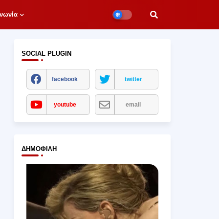
νωνία
SOCIAL PLUGIN
facebook
twitter
youtube
email
ΔΗΜΟΦΙΛΉ