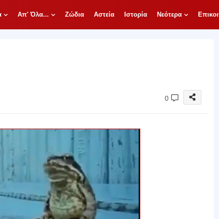
α
Απ' Όλα...
Ζώδια
Αστεία
Ιστορία
Νεότερα
Επικοι
0