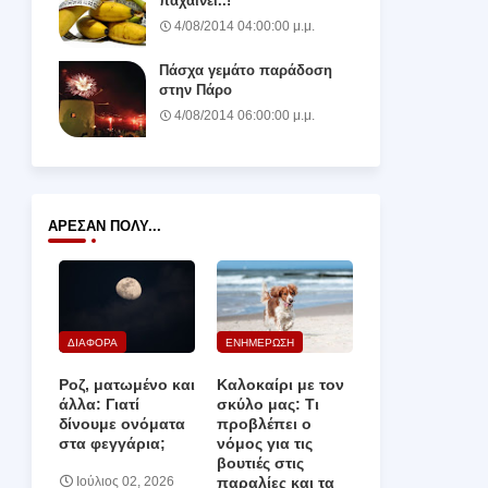
παχαίνει..!
4/08/2014 04:00:00 μ.μ.
Πάσχα γεμάτο παράδοση
στην Πάρο
4/08/2014 06:00:00 μ.μ.
ΆΡΕΣΑΝ ΠΟΛΎ...
ΔΙΑΦΟΡΑ
ΕΝΗΜΕΡΩΣΗ
Ροζ, ματωμένο και
Καλοκαίρι με τον
άλλα: Γιατί
σκύλο μας: Τι
δίνουμε ονόματα
προβλέπει ο
στα φεγγάρια;
νόμος για τις
βουτιές στις
παραλίες και τα
Ιούλιος 02, 2026