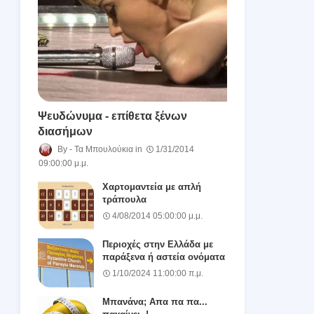
Ψευδώνυμα - επίθετα ξένων
διασήμων
Τα Μπουλούκια
1/31/2014
09:00:00 μ.μ.
Χαρτομαντεία με απλή
τράπουλα
4/08/2014 05:00:00 μ.μ.
Περιοχές στην Ελλάδα με
παράξενα ή αστεία ονόματα
1/10/2024 11:00:00 π.μ.
Μπανάνα; Απα πα πα...