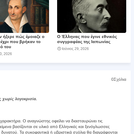
ν ήξερε πώς έμοιαζε ο
Ο Έλληνας που έγινε εθνικός
μέχρι που βρήκαν το
συγγραφέας της Ιαπωνίας
ό του
Ιούνιος 29, 2026
30, 2026
0Σχόλια
ς χωρίς λογοκρισία.
αρακτήρα. Ο αναγνώστης οφείλει να διασταυρώνει τις
είμενα βασίζονται σε υλικό από Ελληνικές και ξενόγλωσσες
υ δυνατού. Τα συκοφαντικά ή υβριστικά σχόλια θα διαγράφονται