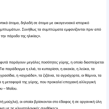
οπικά άτομα, δηλαδή σε άτομα με οικογενειακό ιστορικό
συμπτωμάτων. Συνήθως τα συμπτώματα εμφανίζονται πριν από
την πάροδο της ηλικίας».
φυτά παράγουν μεγάλες ποσότητες γύρης, η οποία διασπείρεται
Για παράδειγμα η ελιά, το κυπαρίσσι, η ακακία, η λεύκα, τα
ασίδια, η «αγριάδα», τα ζιζάνια, τα αγριόχορτα, οι θάμνοι, τα
ά η μεταφορά της γύρης, που προκαλεί εποχιακή αλλεργική
ου – Μαΐου.
ή μούχλα), οι οποίοι βρίσκονται στο έδαφος ή σε οργανική ύλη
α με τις κλιματολογικές συνθήκες».