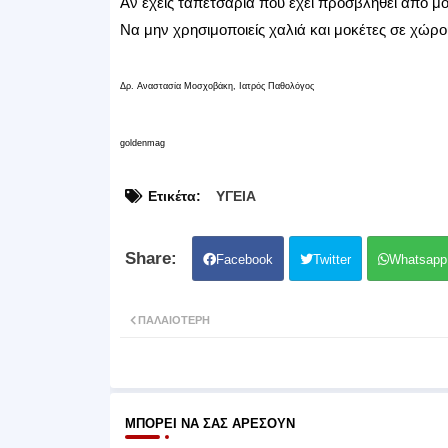
Αν έχεις ταπετσαρία που έχει προσβληθεί από μ
Να μην χρησιμοποιείς χαλιά και μοκέτες σε χώρου
Δρ. Αναστασία Μοσχοβάκη, Ιατρός Παθολόγος
goldenmag
Ετικέτα:
ΥΓΕΙΑ
Facebook
Twitter
Whatsapp
ΠΑΛΑΙΌΤΕΡΗ
ΜΠΟΡΕΊ ΝΑ ΣΑΣ ΑΡΈΣΟΥΝ