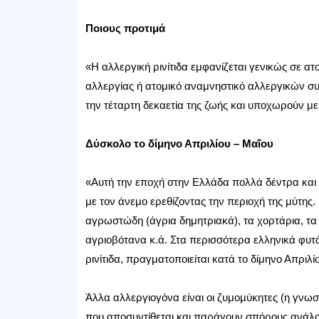
Ποιους προτιμά
«Η αλλεργική ρινίτιδα εμφανίζεται γενικώς σε ατ
αλλεργίας ή ατομικό αναμνηστικό αλλεργικών 
την τέταρτη δεκαετία της ζωής και υποχωρούν με 
Δύσκολο το δίμηνο Απριλίου – Μαΐου
«Αυτή την εποχή στην Ελλάδα πολλά δέντρα και 
με τον άνεμο ερεθίζοντας την περιοχή της μύτης. 
αγρωστώδη (άγρια δημητριακά), τα χορτάρια, τα γρ
αγριοβότανα κ.ά. Στα περισσότερα ελληνικά φυτ
ρινίτιδα, πραγματοποιείται κατά το δίμηνο Απριλί
Άλλα αλλεργιογόνα είναι οι ζυμομύκητες (η γνωστ
που αποσυντίθεται και παράγουν σπόρους ανάλογ