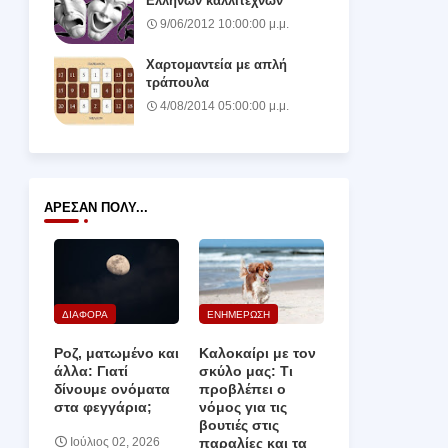
Ελλήνων καλλιτεχνών
9/06/2012 10:00:00 μ.μ.
Χαρτομαντεία με απλή
τράπουλα
4/08/2014 05:00:00 μ.μ.
ΆΡΕΣΑΝ ΠΟΛΎ...
ΔΙΑΦΟΡΑ
ΕΝΗΜΕΡΩΣΗ
Ροζ, ματωμένο και
Καλοκαίρι με τον
άλλα: Γιατί
σκύλο μας: Τι
δίνουμε ονόματα
προβλέπει ο
στα φεγγάρια;
νόμος για τις
βουτιές στις
παραλίες και τα
Ιούλιος 02, 2026