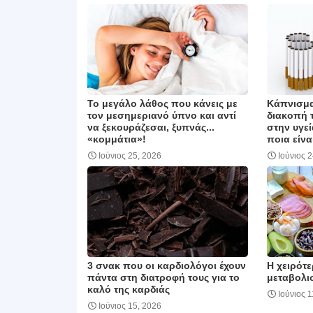
Το μεγάλο λάθος που κάνεις με
Κάπνισμα
τον μεσημεριανό ύπνο και αντί
διακοπή τ
να ξεκουράζεσαι, ξυπνάς...
στην υγεί
«κομμάτια»!
ποια είνα
Ιούνιος 25, 2026
Ιούνιος 
3 σνακ που οι καρδιολόγοι έχουν
Η χειρότε
πάντα στη διατροφή τους για το
μεταβολι
καλό της καρδιάς
Ιούνιος 1
Ιούνιος 15, 2026