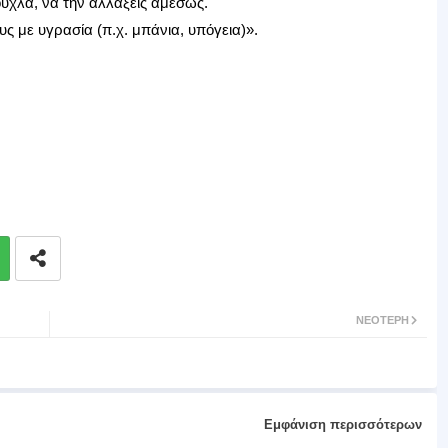
ούχλα, να την αλλάξεις αμέσως.
ς με υγρασία (π.χ. μπάνια, υπόγεια)».
ΝΕΌΤΕΡΗ
Εμφάνιση περισσότερων