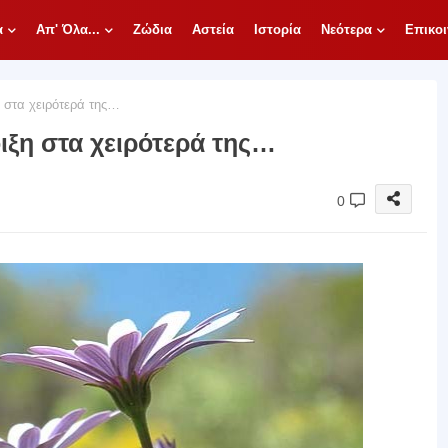
α
Απ' Όλα...
Ζώδια
Αστεία
Ιστορία
Νεότερα
Επικοι
η στα χειρότερά της…
οιξη στα χειρότερά της…
0