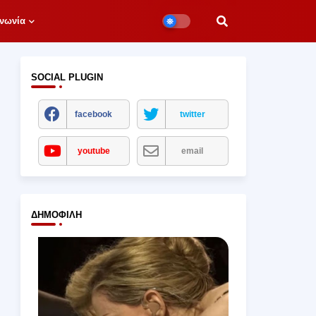
νωνία
SOCIAL PLUGIN
facebook
twitter
youtube
email
ΔΗΜΟΦΙΛΉ