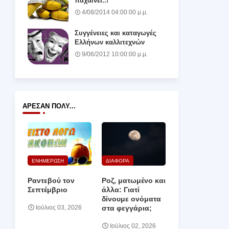
παχαίνει..!
4/08/2014 04:00:00 μ.μ.
Συγγένειες και καταγωγές
Ελλήνων καλλιτεχνών
9/06/2012 10:00:00 μ.μ.
ΆΡΕΣΑΝ ΠΟΛΎ...
ΕΝΗΜΕΡΩΣΗ
ΔΙΑΦΟΡΑ
Ραντεβού τον
Ροζ, ματωμένο και
Σεπτέμβριο
άλλα: Γιατί
δίνουμε ονόματα
στα φεγγάρια;
Ιούλιος 03, 2026
Ιούλιος 02, 2026