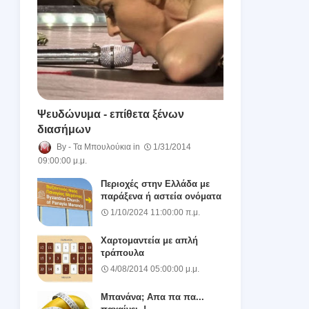
Ψευδώνυμα - επίθετα ξένων
διασήμων
Τα Μπουλούκια
1/31/2014
09:00:00 μ.μ.
Περιοχές στην Ελλάδα με
παράξενα ή αστεία ονόματα
1/10/2024 11:00:00 π.μ.
Χαρτομαντεία με απλή
τράπουλα
4/08/2014 05:00:00 μ.μ.
Μπανάνα; Απα πα πα...