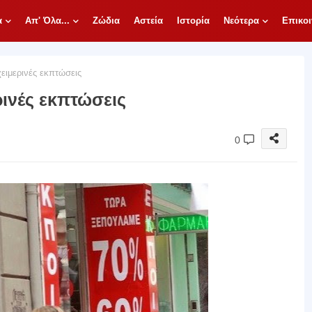
α
Απ' Όλα...
Ζώδια
Αστεία
Ιστορία
Νεότερα
Επικοι
χειμερινές εκπτώσεις
ρινές εκπτώσεις
0