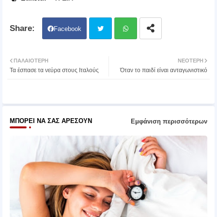
Facebook
Twit
Wh
ΠΑΛΑΙΌΤΕΡΗ
ΝΕΌΤΕΡΗ
Τα έσπασε τα νεύρα στους Ιταλούς
Όταν το παιδί είναι ανταγωνιστικό
ter
atsa
pp
ΜΠΟΡΕΊ ΝΑ ΣΑΣ ΑΡΈΣΟΥΝ
Εμφάνιση περισσότερων