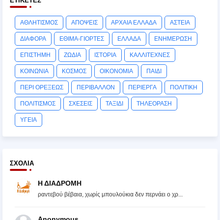
ΕΤΙΚΈΤΕΣ
ΑΘΛΗΤΙΣΜΟΣ
ΑΠΟΨΕΙΣ
ΑΡΧΑΙΑ ΕΛΛΑΔΑ
ΑΣΤΕΙΑ
ΔΙΑΦΟΡΑ
ΕΘΙΜΑ-ΓΙΟΡΤΕΣ
ΕΛΛΑΔΑ
ΕΝΗΜΕΡΩΣΗ
ΕΠΙΣΤΗΜΗ
ΖΩΔΙΑ
ΙΣΤΟΡΙΑ
ΚΑΛΛΙΤΕΧΝΕΣ
ΚΟΙΝΩΝΙΑ
ΚΟΣΜΟΣ
ΟΙΚΟΝΟΜΙΑ
ΠΑΙΔΙ
ΠΕΡΙ ΟΡΕΞΕΩΣ
ΠΕΡΙΒΑΛΛΟΝ
ΠΕΡΙΕΡΓΑ
ΠΟΛΙΤΙΚΗ
ΠΟΛΙΤΙΣΜΟΣ
ΣΧΕΣΕΙΣ
ΤΑΞΙΔΙ
ΤΗΛΕΟΡΑΣΗ
ΥΓΕΙΑ
ΣΧΌΛΙΑ
Η ΔΙΑΔΡΟΜΗ
ραντεβού βέβαια, χωρίς μπουλούκια δεν περνάει ο χρ...
Anonymous