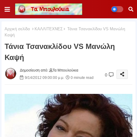
Αρχική σελίδα
ΚΑΛΛΙΤΕΧΝΕΣ
Τάνια Τσανακλίδου VS Μανώλη
Καψή
Τάνια Τσανακλίδου VS Μανώλη
Καψή
Δημοσίευση από:
Τα Μπουλούκια
0
9/14/2012 09:00:00 μ.μ.
0 minute read