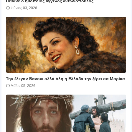
Πέθανε ο ηθοποιός Άγγελος Αντωνόπουλος
Ιούνιος 03, 2026
Την έλεγαν Βανούι αλλά όλη η Ελλάδα την ξέρει σα Μαρίκα
Μάϊος 05, 2026