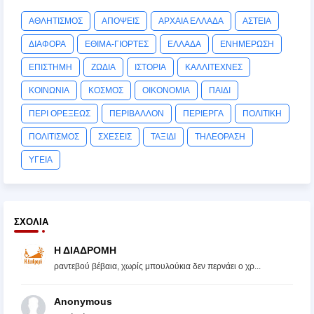
ΑΘΛΗΤΙΣΜΟΣ
ΑΠΟΨΕΙΣ
ΑΡΧΑΙΑ ΕΛΛΑΔΑ
ΑΣΤΕΙΑ
ΔΙΑΦΟΡΑ
ΕΘΙΜΑ-ΓΙΟΡΤΕΣ
ΕΛΛΑΔΑ
ΕΝΗΜΕΡΩΣΗ
ΕΠΙΣΤΗΜΗ
ΖΩΔΙΑ
ΙΣΤΟΡΙΑ
ΚΑΛΛΙΤΕΧΝΕΣ
ΚΟΙΝΩΝΙΑ
ΚΟΣΜΟΣ
ΟΙΚΟΝΟΜΙΑ
ΠΑΙΔΙ
ΠΕΡΙ ΟΡΕΞΕΩΣ
ΠΕΡΙΒΑΛΛΟΝ
ΠΕΡΙΕΡΓΑ
ΠΟΛΙΤΙΚΗ
ΠΟΛΙΤΙΣΜΟΣ
ΣΧΕΣΕΙΣ
ΤΑΞΙΔΙ
ΤΗΛΕΟΡΑΣΗ
ΥΓΕΙΑ
ΣΧΌΛΙΑ
Η ΔΙΑΔΡΟΜΗ
ραντεβού βέβαια, χωρίς μπουλούκια δεν περνάει ο χρ...
Anonymous