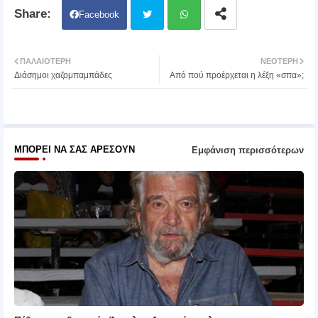
Facebook
Twit
Wh
ΠΑΛΑΙΌΤΕΡΗ
ΝΕΌΤΕΡΗ
Διάσημοι χαζομπαμπάδες
Από πού προέρχεται η λέξη «σπα»;
ter
atsa
pp
ΜΠΟΡΕΊ ΝΑ ΣΑΣ ΑΡΈΣΟΥΝ
Εμφάνιση περισσότερων