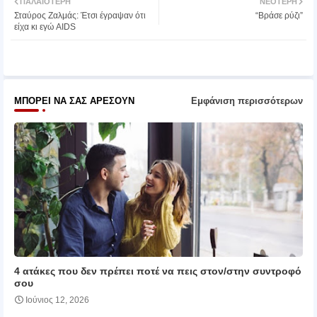
ΠΑΛΑΙΌΤΕΡΗ
ΝΕΌΤΕΡΗ
Σταύρος Ζαλμάς: Έτσι έγραψαν ότι
“Βράσε ρύζι”
ter
atsa
είχα κι εγώ AIDS
pp
ΜΠΟΡΕΊ ΝΑ ΣΑΣ ΑΡΈΣΟΥΝ
Εμφάνιση περισσότερων
4 ατάκες που δεν πρέπει ποτέ να πεις στον/στην συντροφό
σου
Ιούνιος 12, 2026