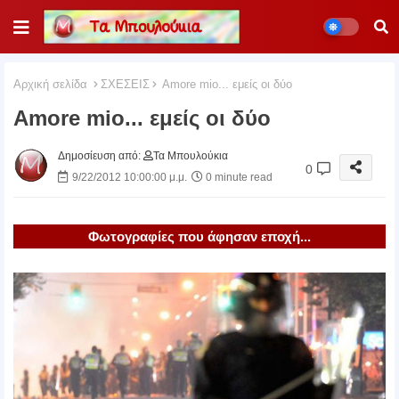
Αρχική σελίδα
ΣΧΕΣΕΙΣ
Amore mio... εμείς οι δύο
Amore mio... εμείς οι δύο
Δημοσίευση από:
Τα Μπουλούκια
0
9/22/2012 10:00:00 μ.μ.
0 minute read
Φωτογραφίες που άφησαν εποχή...