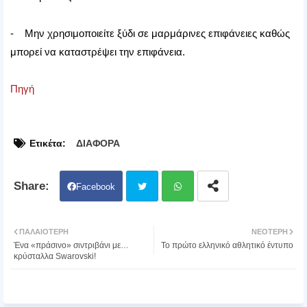
- Μην χρησιμοποιείτε ξύδι σε μαρμάρινες επιφάνειες καθώς
μπορεί να καταστρέψει την επιφάνεια.
Πηγή
Ετικέτα:
ΔΙΑΦΟΡΑ
Facebook
Twit
Wh
ΠΑΛΑΙΌΤΕΡΗ
ΝΕΌΤΕΡΗ
Ένα «πράσινο» σιντριβάνι με…
Το πρώτο ελληνικό αθλητικό έντυπο
ter
atsa
κρύσταλλα Swarovski!
pp