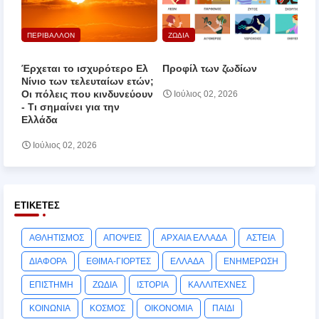
ΠΕΡΙΒΑΛΛΟΝ
ΖΩΔΙΑ
Έρχεται το ισχυρότερο Ελ
Προφίλ των ζωδίων
Νίνιο των τελευταίων ετών;
Οι πόλεις που κινδυνεύουν
Ιούλιος 02, 2026
‑ Τι σημαίνει για την
Ελλάδα
Ιούλιος 02, 2026
ΕΤΙΚΈΤΕΣ
ΑΘΛΗΤΙΣΜΟΣ
ΑΠΟΨΕΙΣ
ΑΡΧΑΙΑ ΕΛΛΑΔΑ
ΑΣΤΕΙΑ
ΔΙΑΦΟΡΑ
ΕΘΙΜΑ-ΓΙΟΡΤΕΣ
ΕΛΛΑΔΑ
ΕΝΗΜΕΡΩΣΗ
ΕΠΙΣΤΗΜΗ
ΖΩΔΙΑ
ΙΣΤΟΡΙΑ
ΚΑΛΛΙΤΕΧΝΕΣ
ΚΟΙΝΩΝΙΑ
ΚΟΣΜΟΣ
ΟΙΚΟΝΟΜΙΑ
ΠΑΙΔΙ