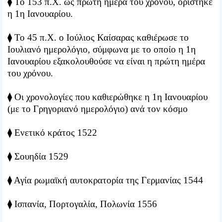
⧫ Το 153 π.Χ. ως πρώτη ημέρα του χρόνου, ορίστηκε
η 1η Ιανουαρίου.
⧫ Το 45 π.Χ. ο Ιούλιος Καίσαρας καθιέρωσε το
Ιουλιανό ημερολόγιο, σύμφωνα με το οποίο η 1η
Ιανουαρίου εξακολουθούσε να είναι η πρώτη ημέρα
του χρόνου.
⧫ Οι χρονολογίες που καθιερώθηκε η 1η Ιανουαρίου
(με το Γρηγοριανό ημερολόγιο) ανά τον κόσμο
⧫ Ενετικό κράτος 1522
⧫ Σουηδία 1529
⧫ Αγία ρωμαϊκή αυτοκρατορία της Γερμανίας 1544
⧫ Ισπανία, Πορτογαλία, Πολωνία 1556