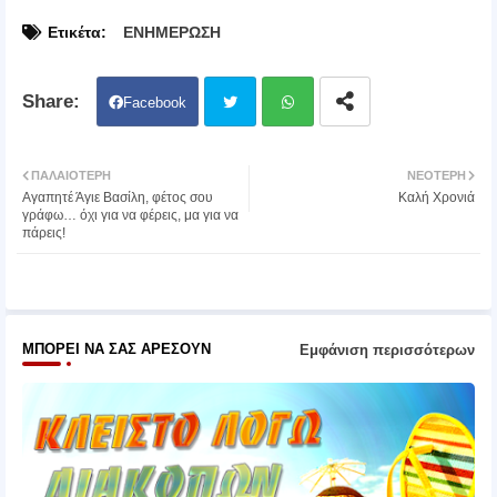
Ετικέτα:
ΕΝΗΜΕΡΩΣΗ
Facebook
Twit
Wh
ΠΑΛΑΙΌΤΕΡΗ
ΝΕΌΤΕΡΗ
Αγαπητέ Άγιε Βασίλη, φέτος σου
Καλή Χρονιά
ter
atsa
γράφω… όχι για να φέρεις, μα για να
πάρεις!
pp
ΜΠΟΡΕΊ ΝΑ ΣΑΣ ΑΡΈΣΟΥΝ
Εμφάνιση περισσότερων