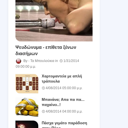
Ψευδώνυμα - επίθετα ξένων
διασήμων
Τα Μπουλούκια
1/31/2014
09:00:00 μ.μ.
Χαρτομαντεία με απλή
τράπουλα
4/08/2014 05:00:00 μ.μ.
Μπανάνα; Απα πα πα...
παχαίνει..!
4/08/2014 04:00:00 μ.μ.
Πάσχα γεμάτο παράδοση