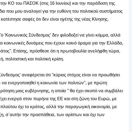
την ΚΟ του ΠΑΣΟΚ (στις 16 Ιουνίου) και την παράδοση της
ιο που μου αναλογεί για την ευθύνη του πολιτικού συστήματος
κατέστησε σαφές ότι δεν είναι ηγέτης της νέας Κίνησης.
 'Κοινωνικός Σύνδεσμος' δεν φιλοδοξεί να γίνει κόμμα, αλλά
αι κοινωνικές δυνάμεις που έχουν κοινό όραμα για την Ελλάδα,
άτος". Επίσης, πρόσθεσε ότι η πρωτοβουλία ανελήφθη τώρα,
, πολιτιστική και πολιτική κρίση.
Σύνδεσμος' αναφέρεται ότι "κύριος στόχος είναι να προωθήσει
 να ενεργοποιηθεί η κοινωνία των πολιτών", με πρώτη
κρότηση μιας κυβέρνησης, η οποία " θα έχει σκοπό να συμβάλει
έχει ενεργά στον πυρήνα της ΕΕ και στη ζώνη του Ευρώ, με
πλούτου όχι το κράτος, αλλά την παραγωγική οικονομία, με
ξη, σ΄αυτήν την προσπάθεια, των αρίστων και όχι των