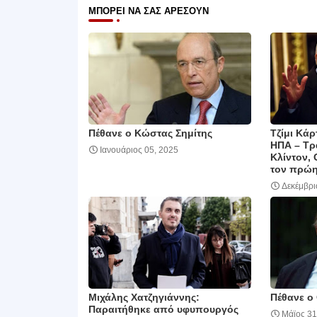
ΜΠΟΡΕΊ ΝΑ ΣΑΣ ΑΡΈΣΟΥΝ
Πέθανε ο Κώστας Σημίτης
Τζίμι Κάρ
ΗΠΑ – Τρ
Ιανουάριος 05, 2025
Κλίντον,
τον πρώ
Δεκέμβρι
Μιχάλης Χατζηγιάννης:
Πέθανε ο
Παραιτήθηκε από υφυπουργός
Μάϊος 31