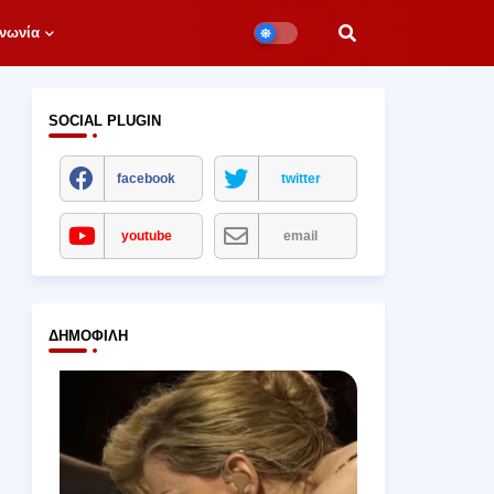
νωνία
SOCIAL PLUGIN
facebook
twitter
youtube
email
ΔΗΜΟΦΙΛΉ