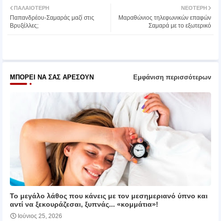
ΠΑΛΑΙΌΤΕΡΗ
ΝΕΌΤΕΡΗ
Παπανδρέου-Σαμαράς μαζί στις
Μαραθώνιος τηλεφωνικών επαφών
ter
atsa
Βρυξέλλες;
Σαμαρά με το εξωτερικό
pp
ΜΠΟΡΕΊ ΝΑ ΣΑΣ ΑΡΈΣΟΥΝ
Εμφάνιση περισσότερων
Το μεγάλο λάθος που κάνεις με τον μεσημεριανό ύπνο και
αντί να ξεκουράζεσαι, ξυπνάς... «κομμάτια»!
Ιούνιος 25, 2026