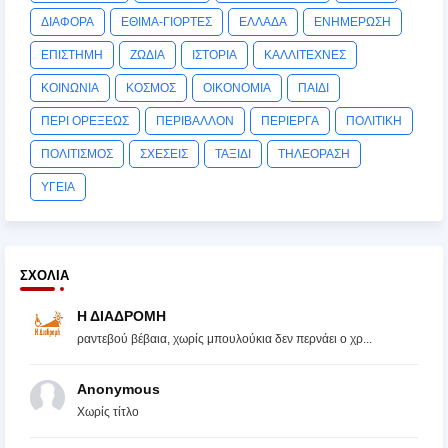
ΔΙΑΦΟΡΑ
ΕΘΙΜΑ-ΓΙΟΡΤΕΣ
ΕΛΛΑΔΑ
ΕΝΗΜΕΡΩΣΗ
ΕΠΙΣΤΗΜΗ
ΖΩΔΙΑ
ΙΣΤΟΡΙΑ
ΚΑΛΛΙΤΕΧΝΕΣ
ΚΟΙΝΩΝΙΑ
ΚΟΣΜΟΣ
ΟΙΚΟΝΟΜΙΑ
ΠΑΙΔΙ
ΠΕΡΙ ΟΡΕΞΕΩΣ
ΠΕΡΙΒΑΛΛΟΝ
ΠΕΡΙΕΡΓΑ
ΠΟΛΙΤΙΚΗ
ΠΟΛΙΤΙΣΜΟΣ
ΣΧΕΣΕΙΣ
ΤΑΞΙΔΙ
ΤΗΛΕΟΡΑΣΗ
ΥΓΕΙΑ
ΣΧΌΛΙΑ
Η ΔΙΑΔΡΟΜΗ
ραντεβού βέβαια, χωρίς μπουλούκια δεν περνάει ο χρ...
Anonymous
Χωρίς τίτλο