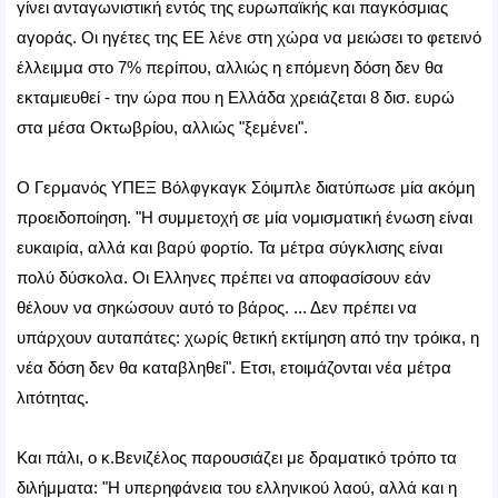
γίνει ανταγωνιστική εντός της ευρωπαϊκής και παγκόσμιας
αγοράς. Οι ηγέτες της ΕΕ λένε στη χώρα να μειώσει το φετεινό
έλλειμμα στο 7% περίπου, αλλιώς η επόμενη δόση δεν θα
εκταμιευθεί - την ώρα που η Ελλάδα χρειάζεται 8 δισ. ευρώ
στα μέσα Οκτωβρίου, αλλιώς "ξεμένει".
Ο Γερμανός ΥΠΕΞ Βόλφγκαγκ Σόιμπλε διατύπωσε μία ακόμη
προειδοποίηση. "Η συμμετοχή σε μία νομισματική ένωση είναι
ευκαιρία, αλλά και βαρύ φορτίο. Τα μέτρα σύγκλισης είναι
πολύ δύσκολα. Οι Ελληνες πρέπει να αποφασίσουν εάν
θέλουν να σηκώσουν αυτό το βάρος. ... Δεν πρέπει να
υπάρχουν αυταπάτες: χωρίς θετική εκτίμηση από την τρόικα, η
νέα δόση δεν θα καταβληθεί". Ετσι, ετοιμάζονται νέα μέτρα
λιτότητας.
Και πάλι, ο κ.Βενιζέλος παρουσιάζει με δραματικό τρόπο τα
διλήμματα: "Η υπερηφάνεια του ελληνικού λαού, αλλά και η