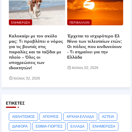
ΕΝΗΜΕΡΩΣΗ
ΠΕΡΙΒΑΛΛΟΝ
Καλοκαίρι με τον σκύλο
Έρχεται το ισχυρότερο Ελ
μας: Τι προβλέπει ο νόμος
Νίνιο των τελευταίων ετών;
για τις βουτιές στις
Οι πόλεις που κινδυνεύουν
παραλίες και τα ταξίδια με
‑ Τι σημαίνει για την
πλοίο – Όλες οι
Ελλάδα
υποχρεώσεις των
ιδιοκτητών!
Ιούλιος 02, 2026
Ιούλιος 02, 2026
ΕΤΙΚΈΤΕΣ
ΑΘΛΗΤΙΣΜΟΣ
ΑΠΟΨΕΙΣ
ΑΡΧΑΙΑ ΕΛΛΑΔΑ
ΑΣΤΕΙΑ
ΔΙΑΦΟΡΑ
ΕΘΙΜΑ-ΓΙΟΡΤΕΣ
ΕΛΛΑΔΑ
ΕΝΗΜΕΡΩΣΗ