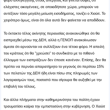
φόρο αλληλεγγύης στους ανέργους και γίνεται σαφές ότι
ελάχιστες οικογένειες, σε οποιαδήποτε χώρα, μπορούν να
αντέξουν τόσο μεγάλη μείωση εισοδήματος, τονίζει ο Χιούιτ. Το
χειρότερο όμως, είναι ότι όλα αυτά δεν φαίνεται να αποδίδουν.
Το έκτακτο τέλος ακίνητης περιουσίας ανακοινώθηκε ότι θα
εισπραχθεί μέσω της ΔΕΗ, αλλά η ΓΕΝΟΠ ανακοίνωσαν
άμεσα ότι αρνούνται να συλλέξουν ένα τέτοιο φόρο. Η απειλή
του κράτους ότι θα "χρεώσει" το συνδικάτο με το πιθανό
έλλειμμα των εισπράξεων δεν έπεισε κανέναν. Επίσης, δεν θα
πρέπει να περνάει απαρατήρητο το γεγονός ότι περίπου 15%
των πελατών της ΔΕΗ ήδη είναι πίσω στις πληρωμές των
λογαριασμών τους, ποσοστό που σίγουρα θα αυξηθεί με την
επιβολή του τέλους.
Και άλλα πλήγματα στην καθημερινότητα του πολίτη έχουν
τραυματίσει καίρια την εμπιστοσύνη στην κυβέρνηση. Ο Χιούιτ