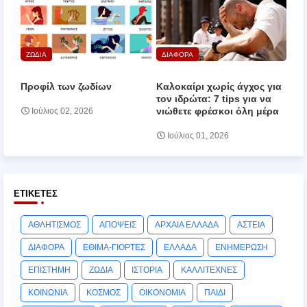
ΖΩΔΙΑ
ΔΙΑΦΟΡΑ
Προφίλ των ζωδίων
Καλοκαίρι χωρίς άγχος για
τον ιδρώτα: 7 tips για να
νιώθετε φρέσκοι όλη μέρα
Ιούλιος 02, 2026
Ιούλιος 01, 2026
ΕΤΙΚΈΤΕΣ
ΑΘΛΗΤΙΣΜΟΣ
ΑΠΟΨΕΙΣ
ΑΡΧΑΙΑ ΕΛΛΑΔΑ
ΑΣΤΕΙΑ
ΔΙΑΦΟΡΑ
ΕΘΙΜΑ-ΓΙΟΡΤΕΣ
ΕΛΛΑΔΑ
ΕΝΗΜΕΡΩΣΗ
ΕΠΙΣΤΗΜΗ
ΖΩΔΙΑ
ΙΣΤΟΡΙΑ
ΚΑΛΛΙΤΕΧΝΕΣ
ΚΟΙΝΩΝΙΑ
ΚΟΣΜΟΣ
ΟΙΚΟΝΟΜΙΑ
ΠΑΙΔΙ