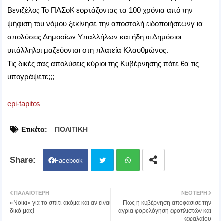
Βενιζέλος Το ΠΑΣοΚ εορτάζοντας τα 100 χρόνια από την
ψήφιση του νόμου ξεκίνησε την αποστολή ειδοποιήσεωνγ ια
απολύσεις Δημοσίων Υπαλλήλων και ήδη οι Δημόσιοι
υπάλληλοι μαζεύονται στη πλατεία Κλαυθμώνος.
Τις δικές σας απολύσεις κύριοι της Κυβέρνησης πότε θα τις
υπογράψετε;;;
epi-tapitos
Ετικέτα:
ΠΟΛΙΤΙΚΗ
Facebook
Twit
Wh
ΠΑΛΑΙΌΤΕΡΗ
ΝΕΌΤΕΡΗ
«Νοίκι» για το σπίτι ακόμα και αν είναι
Πως η κυβέρνηση αποφάσισε την
ter
atsa
δικό μας!
άγρια φορολόγηση εφοπλιστών και
κεφαλαίου