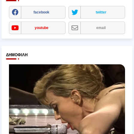
facebook
twitter
youtube
email
ΔΗΜΟΦΙΛΉ