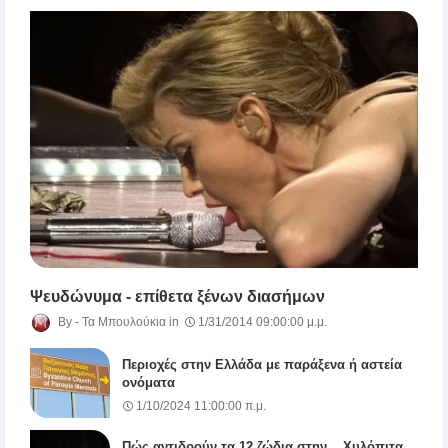
Ψευδώνυμα - επίθετα ξένων διασήμων
Τα Μπουλούκια
1/31/2014 09:00:00 μ.μ.
Περιοχές στην Ελλάδα με παράξενα ή αστεία
ονόματα
1/10/2024 11:00:00 π.μ.
Πώς αντιδρούν τα 12 ζώδια στην ...Χυλόπιτα